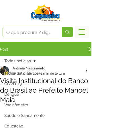
Post
Todas notícias
Antonia Nascimento
Todas notícias
23 de jan. de 2025
1 min de leitura
Visita Institucional do Banco
COVD-19
do Brasil ao Prefeito Manoel
Dengue
Maia
Vacinômetro
Saúde e Saneamento
Educação