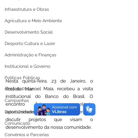
Infraestrutura e Obras
Agricultura e Meio Ambiente
Desenvolvimento Social
Desporto Cultura e Lazer
Administração e Finanças
Institucional e Governo
Políticas Públicas
Nesta quinta-feira, 23 de Janeiro, o 
Prefeito Manoel Maia, recebeu a visita 
Nota de Pesar
institucional do Banco do Brasil. O 
Campanhas
encontro foi uma excelente 
oportunidade para fortalecer parcerias e 
Datas Comemorativas
discutir projetos que visam o 
Comunicado
desenvolvimento da nossa comunidade.
Convênios e Parcerias