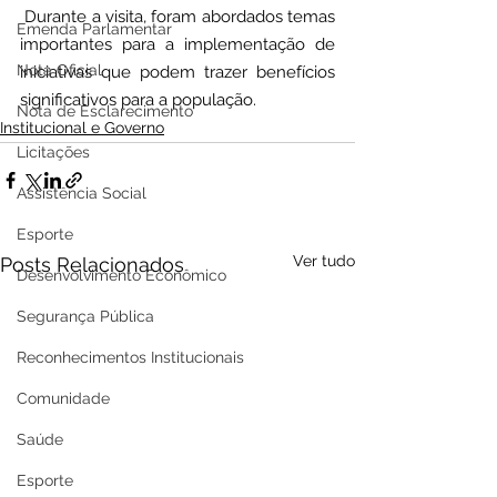
 Durante a visita, foram abordados temas 
Emenda Parlamentar
importantes para a implementação de 
Nota Oficial
iniciativas que podem trazer benefícios 
significativos para a população.
Nota de Esclarecimento
Institucional e Governo
Licitações
Assistência Social
Esporte
Ver tudo
Posts Relacionados
Desenvolvimento Econômico
Segurança Pública
Reconhecimentos Institucionais
Comunidade
Saúde
Esporte