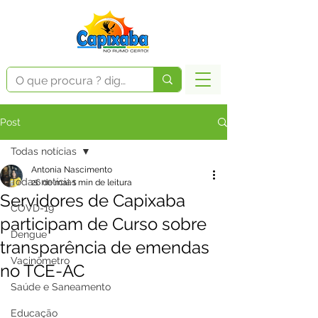
Post
Todas notícias
Antonia Nascimento
Todas notícias
26 de mai.
1 min de leitura
Servidores de Capixaba
COVD-19
participam de Curso sobre
Dengue
transparência de emendas
Vacinômetro
no TCE-AC
Saúde e Saneamento
Educação