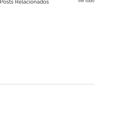
Ver tudo
Posts Relacionados
Audio by
websitevoice.com
Comentários
Escreva um comentário