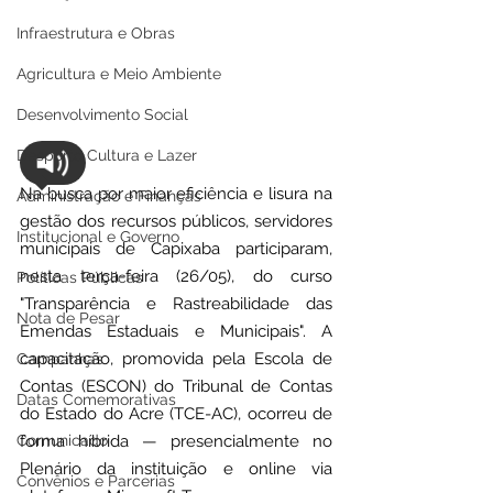
Infraestrutura e Obras
Agricultura e Meio Ambiente
Desenvolvimento Social
Desporto Cultura e Lazer
Na busca por maior eficiência e lisura na 
Administração e Finanças
gestão dos recursos públicos, servidores 
Institucional e Governo
municipais de Capixaba participaram, 
nesta terça-feira (26/05), do curso 
Políticas Públicas
"Transparência e Rastreabilidade das 
Nota de Pesar
Emendas Estaduais e Municipais". A 
capacitação, promovida pela Escola de 
Campanhas
Contas (ESCON) do Tribunal de Contas 
Datas Comemorativas
do Estado do Acre (TCE-AC), ocorreu de 
Comunicado
forma híbrida — presencialmente no 
Plenário da instituição e online via 
Convênios e Parcerias