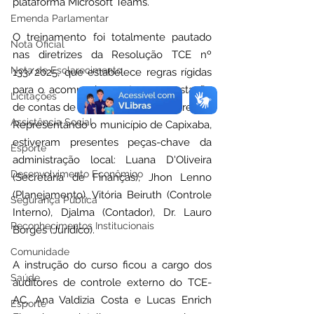
plataforma Microsoft Teams.
Emenda Parlamentar
O treinamento foi totalmente pautado 
Nota Oficial
nas diretrizes da Resolução TCE nº 
Nota de Esclarecimento
133/2025, que estabelece regras rígidas 
para o acompanhamento e a prestação 
Licitações
de contas de emendas parlamentares.
Assistência Social
Representando o município de Capixaba, 
estiveram presentes peças-chave da 
Esporte
administração local: Luana D'Oliveira 
Desenvolvimento Econômico
(Secretária de Finanças), Jhon Lenno 
(Planejamento), 
Vitória Beiruth (Controle 
Segurança Pública
Interno)
, Djalma (Contador), Dr. Lauro 
Reconhecimentos Institucionais
Borges (Jurídico).
Comunidade
A instrução do curso ficou a cargo dos 
Saúde
auditores de controle externo do TCE-
AC, Ana Valdizia Costa e Lucas Enrich 
Esporte