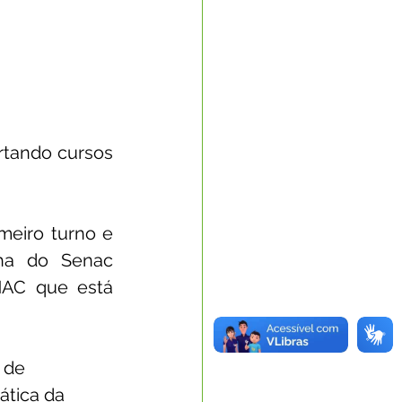
tando cursos 
eiro turno e 
ha do Senac 
AC que está 
 de 
ática da 