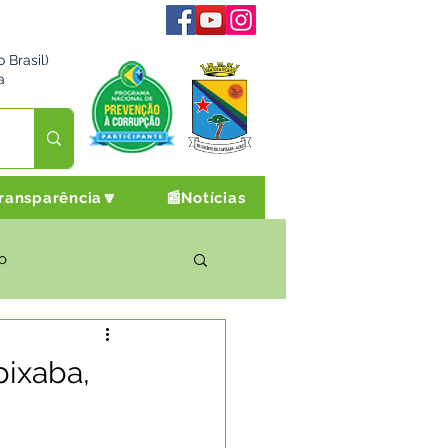
 Brasil)
a
ransparência🔽
📰Notícias
o
rto Cultura e Lazer
pixaba,
Campanhas