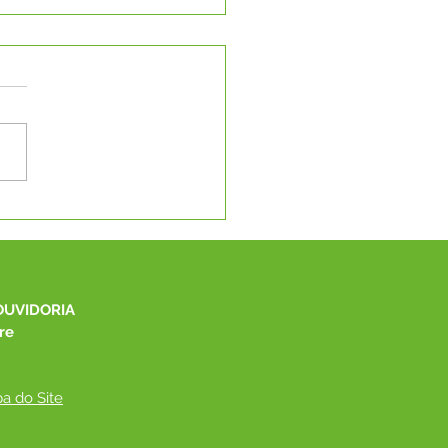
C promove capacitação
onal para fortalecer a
ão educacional no Alto
 e Capixaba
OUVIDORIA
re
a do Site