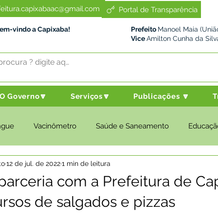
feitura.capixabaac@gmail.com
Portal de Transparência
Bem-vindo a Capixaba!
Prefeito
Manoel Maia (União
Vice
Amilton Cunha da Silv
O Governo🔽
Serviços🔽
Publicações 🔽
T
ngue
Vacinômetro
Saúde e Saneamento
Educaçã
to
12 de jul. de 2022
1 min de leitura
cultura e Meio Ambiente
Desenvolvimento Social
Despo
rceria com a Prefeitura de Ca
cursos de salgados e pizzas
nstitucional e Governo
Políticas Públicas
Nota de Pesar