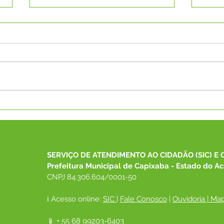
Capixaba recebe Menção
MPA
Honrosa da Medalha Paulo
regi
Freire 2026 do MEC por
gest
excelência na EJA
Acre
SERVIÇO DE ATENDIMENTO AO CIDADÃO (SIC) E 
Prefeitura Municipal de Capixaba - Estado do Ac
CNPJ 84.306.604/0001-50
ℹ️ Acesso online: 
SIC 
| 
Fale Conosco
 | 
Ouvidoria
|
Map
📱 + 55 68 99203-6403