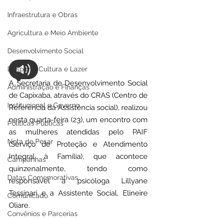
Infraestrutura e Obras
Agricultura e Meio Ambiente
Desenvolvimento Social
Desporto Cultura e Lazer
A Secretaria de Desenvolvimento Social 
Administração e Finanças
de Capixaba, através do CRAS (Centro de 
Institucional e Governo
Referência da Assistência social), realizou 
nesta quarta-feira (23), um encontro com 
Políticas Públicas
as mulheres atendidas pelo PAIF 
Nota de Pesar
(Serviço de Proteção e Atendimento 
Integral à Família), que acontece 
Campanhas
quinzenalmente, tendo como 
Datas Comemorativas
responsável a psicóloga Lillyane 
Tessinari e a Assistente Social, Elineire 
Comunicado
Oliare.
Convênios e Parcerias