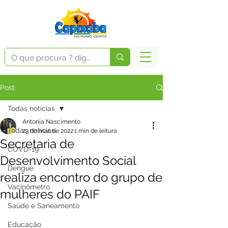
Post
Todas notícias
Antonia Nascimento
Todas notícias
23 de mar. de 2022
1 min de leitura
Secretaria de
COVD-19
Desenvolvimento Social
Dengue
realiza encontro do grupo de
Vacinômetro
mulheres do PAIF
Saúde e Saneamento
Educação