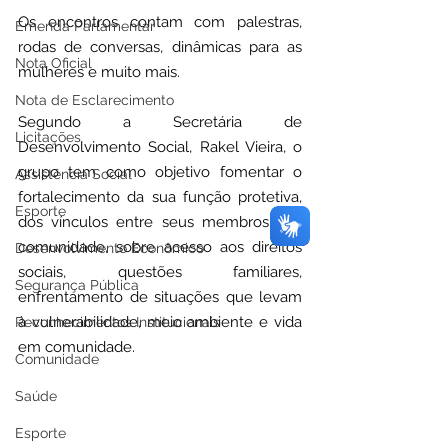
Os encontros contam com palestras, 
Emenda Parlamentar
rodas de conversas, dinâmicas para as 
Nota Oficial
mulheres e muito mais.
Nota de Esclarecimento
Segundo a Secretária de 
Licitações
Desenvolvimento Social, Rakel Vieira, o 
grupo tem como objetivo fomentar o 
Assistência Social
fortalecimento da sua função protetiva, 
Esporte
dos vínculos entre seus membros e a 
comunidade, sobre acesso aos direitos 
Desenvolvimento Econômico
sociais, questões familiares, 
Segurança Pública
enfrentamento de situações que levam 
à vulnerabilidade, meio ambiente e vida 
Reconhecimentos Institucionais
em comunidade.
Comunidade
Saúde
Esporte