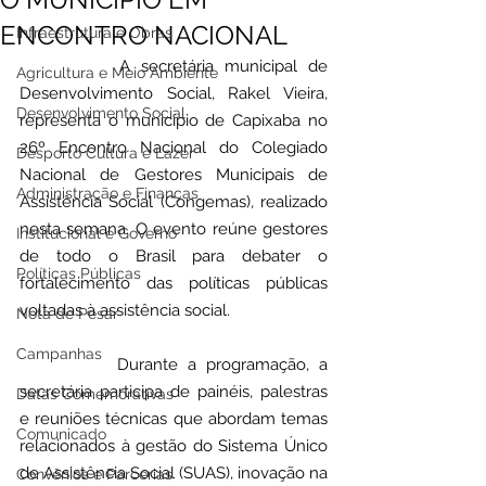
ENCONTRO NACIONAL
Infraestrutura e Obras
		A secretária municipal de 
Agricultura e Meio Ambiente
Desenvolvimento Social, Rakel Vieira, 
Desenvolvimento Social
representa o município de Capixaba no 
26º Encontro Nacional do Colegiado 
Desporto Cultura e Lazer
Nacional de Gestores Municipais de 
Administração e Finanças
Assistência Social (Congemas), realizado 
nesta semana. O evento reúne gestores 
Institucional e Governo
de todo o Brasil para debater o 
Políticas Públicas
fortalecimento das políticas públicas 
voltadas à assistência social.
Nota de Pesar
Campanhas
		Durante a programação, a 
secretária participa de painéis, palestras 
Datas Comemorativas
e reuniões técnicas que abordam temas 
Comunicado
relacionados à gestão do Sistema Único 
de Assistência Social (SUAS), inovação na 
Convênios e Parcerias