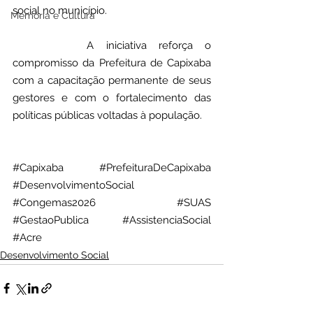
social no município.
Memória e Cultura
		A iniciativa reforça o 
compromisso da Prefeitura de Capixaba 
com a capacitação permanente de seus 
gestores e com o fortalecimento das 
políticas públicas voltadas à população.
#Capixaba
#PrefeituraDeCapixaba
#DesenvolvimentoSocial
#Congemas2026
#SUAS
#GestaoPublica
#AssistenciaSocial
#Acre
Desenvolvimento Social