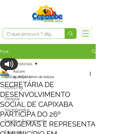
Post
Todas notícias
Ascom
Todas notícias
19 de jun.
1 min de leitura
SECRETÁRIA DE
COVD-19
DESENVOLVIMENTO
Dengue
SOCIAL DE CAPIXABA
Vacinômetro
PARTICIPA DO 26º
Saúde e Saneamento
CONGEMAS E REPRESENTA
O MUNICÍPIO EM
Educação