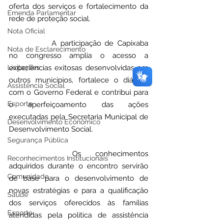
oferta dos serviços e fortalecimento da 
Emenda Parlamentar
rede de proteção social.
Nota Oficial
		A participação de Capixaba 
Nota de Esclarecimento
no congresso amplia o acesso a 
Licitações
experiências exitosas desenvolvidas em 
outros municípios, fortalece o diálogo 
Assistência Social
com o Governo Federal e contribui para 
Esporte
o aperfeiçoamento das ações 
executadas pela Secretaria Municipal de 
Desenvolvimento Econômico
Desenvolvimento Social.
Segurança Pública
		Os conhecimentos 
Reconhecimentos Institucionais
adquiridos durante o encontro servirão 
Comunidade
de base para o desenvolvimento de 
novas estratégias e para a qualificação 
Saúde
dos serviços oferecidos às famílias 
Esporte
atendidas pela política de assistência 