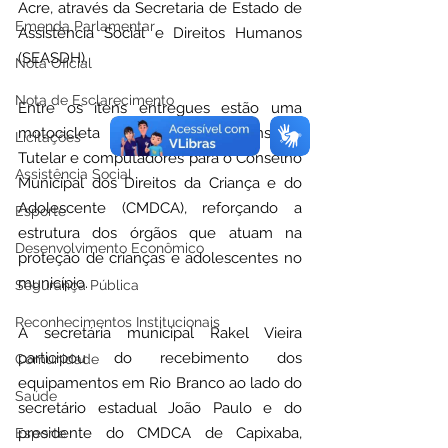
Acre, através da Secretaria de Estado de 
Emenda Parlamentar
Assistência Social e Direitos Humanos 
(SEASDH).
Nota Oficial
Nota de Esclarecimento
Entre os itens entregues estão uma 
motocicleta destinada ao Conselho 
Licitações
Tutelar e computadores para o Conselho 
Assistência Social
Municipal dos Direitos da Criança e do 
Adolescente (CMDCA), reforçando a 
Esporte
estrutura dos órgãos que atuam na 
Desenvolvimento Econômico
proteção de crianças e adolescentes no 
município.
Segurança Pública
Reconhecimentos Institucionais
A secretária municipal Rakel Vieira 
participou do recebimento dos 
Comunidade
equipamentos em Rio Branco ao lado do 
Saúde
secretário estadual João Paulo e do 
presidente do CMDCA de Capixaba, 
Esporte