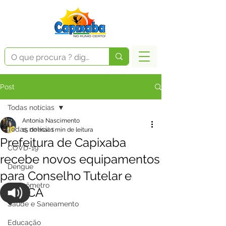
Post
Todas notícias
Antonia Nascimento
Todas notícias
15 de mai.
1 min de leitura
Prefeitura de Capixaba
COVD-19
recebe novos equipamentos
Dengue
para Conselho Tutelar e
Vacinômetro
CMDCA
Saúde e Saneamento
Educação