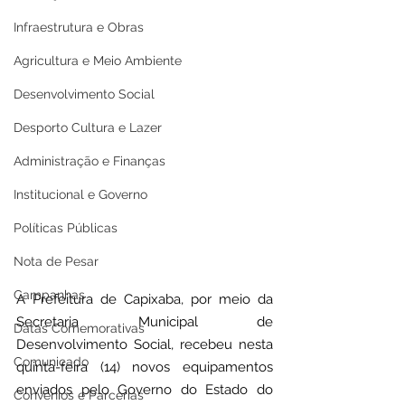
Infraestrutura e Obras
Agricultura e Meio Ambiente
Desenvolvimento Social
Desporto Cultura e Lazer
Administração e Finanças
Institucional e Governo
Políticas Públicas
Nota de Pesar
Campanhas
A Prefeitura de Capixaba, por meio da 
Secretaria Municipal de 
Datas Comemorativas
Desenvolvimento Social, recebeu nesta 
Comunicado
quinta-feira (14) novos equipamentos 
enviados pelo Governo do Estado do 
Convênios e Parcerias