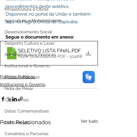
procedimentos deste seletivo. 
Infraestrutura e Obras
Disponível no portal da União e também 
Agricultura e Meio Ambiente
aqui na Página Oficial de Capixaba.
Desenvolvimento Social
Segue o documento em anexo:
Desporto Cultura e Lazer
SELETIVO LISTA FINAL
.PDF
Administração e Finanças
Fazer download de PDF • 524KB
Institucional e Governo
Políticas Públicas
Políticas Públicas
Institucional e Governo
Nota de Pesar
Campanhas
Datas Comemorativas
Ver tudo
Posts Relacionados
Comunicado
Convênios e Parcerias