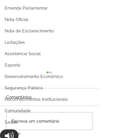
Emenda Parlamentar
Nota Oficial
Nota de Esclarecimento
Licitações
Assistência Social
Esporte
Desenvolvimento Econômico
Segurança Pública
Comentários
Reconhecimentos Institucionais
Comunidade
Servidores de Capixaba
Prefeito Manoe
Escreva um comentário
Saúde
participam de Curso
leva demandas
Esporte
sobre transparência de
Capixaba à XXV