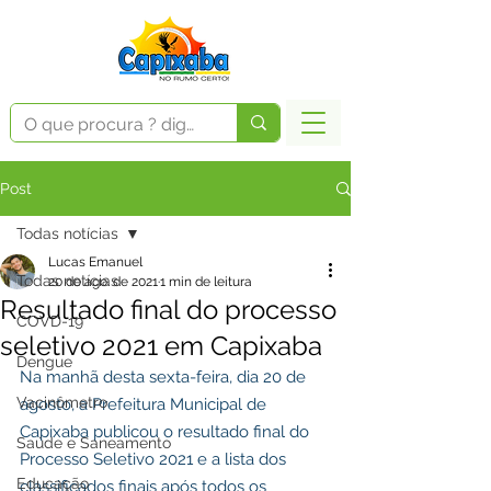
Post
Todas notícias
Lucas Emanuel
Todas notícias
20 de ago. de 2021
1 min de leitura
Resultado final do processo
COVD-19
seletivo 2021 em Capixaba
Dengue
Na manhã desta sexta-feira, dia 20 de 
Vacinômetro
agosto, a Prefeitura Municipal de 
Capixaba publicou o resultado final do 
Saúde e Saneamento
Processo Seletivo 2021 e a lista dos 
Educação
classificados finais após todos os 