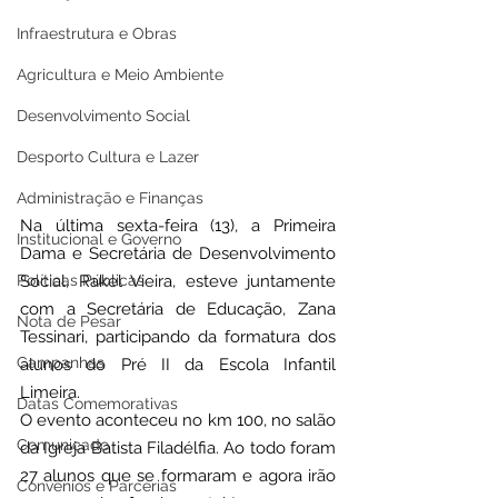
Infraestrutura e Obras
Agricultura e Meio Ambiente
Desenvolvimento Social
Desporto Cultura e Lazer
Administração e Finanças
Na última sexta-feira (13), a Primeira 
Institucional e Governo
Dama e Secretária de Desenvolvimento 
Políticas Públicas
Social, Rakel Vieira, esteve juntamente 
com a Secretária de Educação, Zana 
Nota de Pesar
Tessinari, participando da formatura dos 
Campanhas
alunos do Pré II da Escola Infantil 
Limeira.
Datas Comemorativas
O evento aconteceu no km 100, no salão 
Comunicado
da Igreja Batista Filadélfia. Ao todo foram 
27 alunos que se formaram e agora irão 
Convênios e Parcerias