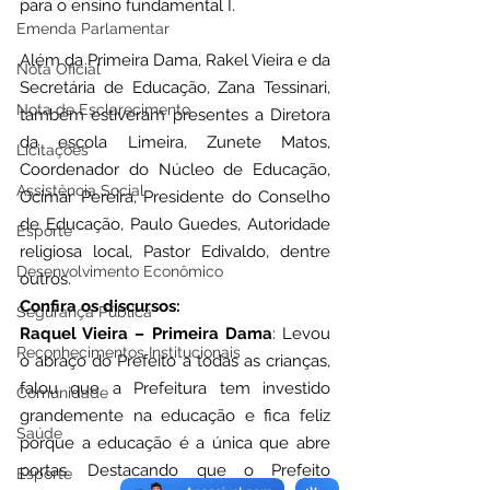
para o ensino fundamental I.
Emenda Parlamentar
Além da Primeira Dama, Rakel Vieira e da 
Nota Oficial
Secretária de Educação, Zana Tessinari,  
Nota de Esclarecimento
também estiveram presentes a Diretora 
da escola Limeira, Zunete Matos, 
Licitações
Coordenador do Núcleo de Educação, 
Assistência Social
Ocimar Pereira, Presidente do Conselho 
de Educação, Paulo Guedes, Autoridade 
Esporte
religiosa local, Pastor Edivaldo, dentre 
Desenvolvimento Econômico
outros.
Confira os discursos:
Segurança Pública
Raquel Vieira – Primeira Dama
: Levou 
Reconhecimentos Institucionais
o abraço do Prefeito a todas as crianças, 
falou que a Prefeitura tem investido 
Comunidade
grandemente na educação e fica feliz 
Saúde
porque a educação é a única que abre 
portas. Destacando que o Prefeito 
Esporte