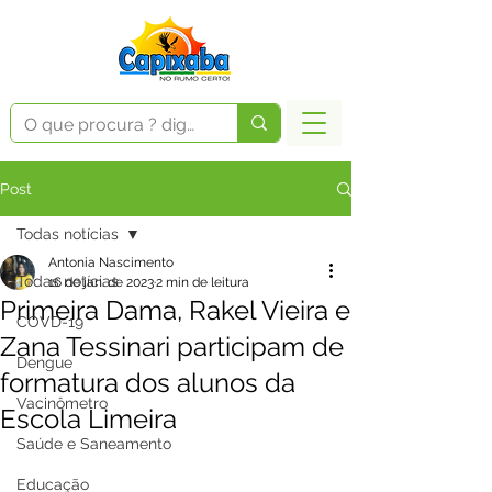
Post
Todas notícias
Antonia Nascimento
Todas notícias
16 de jan. de 2023
2 min de leitura
Primeira Dama, Rakel Vieira e
COVD-19
Zana Tessinari participam de
Dengue
formatura dos alunos da
Vacinômetro
Escola Limeira
Saúde e Saneamento
Educação