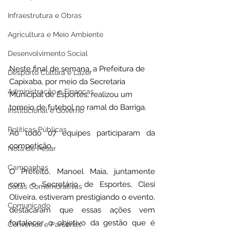
Infraestrutura e Obras
Agricultura e Meio Ambiente
Desenvolvimento Social
Neste final de semana, a Prefeitura de 
Desporto Cultura e Lazer
Capixaba, por meio da Secretaria 
Administração e Finanças
Municipal de Esportes, realizou um 
torneio de futebol no ramal do Barriga.
Institucional e Governo
Políticas Públicas
Ao todo 07 equipes participaram da 
competição.
Nota de Pesar
Campanhas
O Prefeito, Manoel Maia, juntamente 
com o Secretário de Esportes, Clesi 
Datas Comemorativas
Oliveira, estiveram prestigiando o evento, 
Comunicado
destacaram que essas ações vem 
fortalecer o objetivo da gestão que é 
Convênios e Parcerias