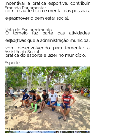
incentivar a prática esportiva, contribuir 
Emenda Parlamentar
com a saúde física e mental das pessoas, 
e promover o bem estar social. 
Nota Oficial
Nota de Esclarecimento
O torneio faz parte das atividades 
esportivas que a administração municipal 
Licitações
vem desenvolvendo para fomentar a 
Assistência Social
prática do esporte e lazer no município.
Esporte
Desenvolvimento Econômico
Segurança Pública
Reconhecimentos Institucionais
Comunidade
Saúde
Esporte