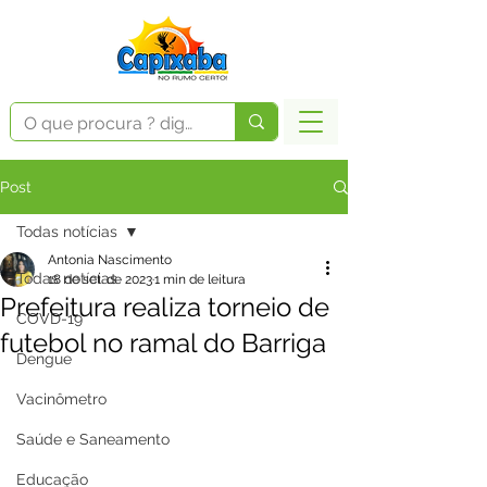
Post
Todas notícias
Antonia Nascimento
Todas notícias
18 de set. de 2023
1 min de leitura
Prefeitura realiza torneio de
COVD-19
futebol no ramal do Barriga
Dengue
Vacinômetro
Saúde e Saneamento
Educação