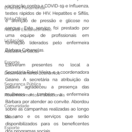
vacinação contra a COVID-19 e Influenza, 
Emenda Parlamentar
testes rápidos de HIV, Hepatites e Sífilis, 
Nota Oficial
e aferição de pressão e glicose no 
sangue. Este serviço foi prestado por 
Nota de Esclarecimento
uma equipe de profissionais em 
Licitações
formação liderados pelo enfermeira 
Bárbara Cabanelas.
Assistência Social
Esporte
Estiveram presentes no local a 
Secretária Rakel Vieira, e a coordenadora 
Desenvolvimento Econômico
Geane. A secretária na atribuição da 
Segurança Pública
palavra agradeceu a presença das 
mulheres e também a enfermeira 
Reconhecimentos Institucionais
Bárbara por atender ao convite. Abordou 
Comunidade
sobre as campanhas realizadas ao longo 
do ano e os serviços que serão 
Saúde
disponibilizados para os beneficentes 
Esporte
dos programas sociais.