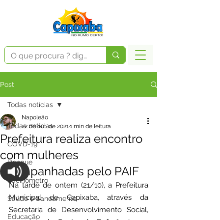
Post
Todas notícias
Napoleão
Todas notícias
22 de out. de 2021
1 min de leitura
Prefeitura realiza encontro
COVD-19
com mulheres
Dengue
acompanhadas pelo PAIF
Vacinômetro
Na tarde de ontem (21/10), a Prefeitura 
Municipal de Capixaba, através da 
Saúde e Saneamento
Secretaria de Desenvolvimento Social, 
Educação