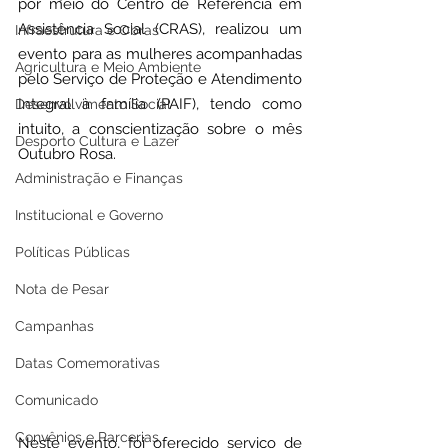
por meio do Centro de Referência em 
Assistência Social (CRAS), realizou um 
Infraestrutura e Obras
evento para as mulheres acompanhadas 
Agricultura e Meio Ambiente
pelo Serviço de Proteção e Atendimento 
Integral à família (PAIF), tendo como 
Desenvolvimento Social
intuito, a conscientização sobre o mês 
Desporto Cultura e Lazer
Outubro Rosa.
Administração e Finanças
Institucional e Governo
Políticas Públicas
Nota de Pesar
Campanhas
Datas Comemorativas
Comunicado
Convênios e Parcerias
Neste evento, foi oferecido serviço de 