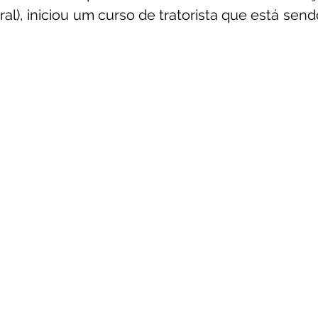
l), iniciou um curso de tratorista que está sendo
unicado
Convênios e Parcerias
Emenda Parlamentar
citações
Assistência Social
Esporte
Desenvolvime
cimentos Institucionais
Comunidade
Saúde
Espo