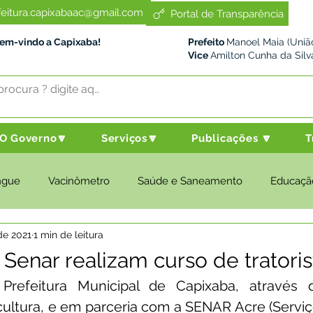
feitura.capixabaac@gmail.com
Portal de Transparência
Bem-vindo a Capixaba!
Prefeito
Manoel Maia (União
Vice
Amilton Cunha da Silv
O Governo🔽
Serviços🔽
Publicações 🔽
T
ngue
Vacinômetro
Saúde e Saneamento
Educaçã
de 2021
1 min de leitura
cultura e Meio Ambiente
Desenvolvimento Social
Despo
 Senar realizam curso de tratoris
Prefeitura Municipal de Capixaba, através d
nstitucional e Governo
Políticas Públicas
Nota de Pesar
cultura, e em parceria com a SENAR Acre (Serviç