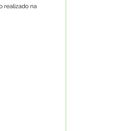
 realizado na 
Nota Oficial
nto Econômico
rte