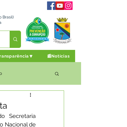
 Brasil)
a
ransparência🔽
📰Notícias
o
rto Cultura e Lazer
ta
o Secretaria 
Campanhas
o Nacional de 