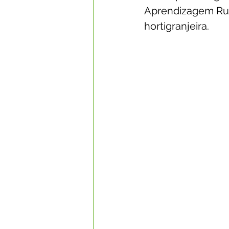
Aprendizagem Rura
hortigranjeira.
Datas Comemorativas
Com
Nota de Esclarecimento
Li
Segurança Pública
Reconhe
Memória e Cultura