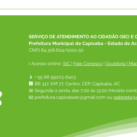
SECRETARIA DE
PRE
AGRICULTURA E MEIO
PRO
AMBIENTE ENCERRA
EDU
CAPACITAÇÃO EM
COM
PARCERIA COM A SEMA E
ESC
SERVIÇO DE ATENDIMENTO AO CIDADÃO (SIC) E 
FORTALECE A GESTÃO
SOM
Prefeitura Municipal de Capixaba - Estado do Ac
AMBIENTAL EM CAPIXABA
CNPJ 84.306.604/0001-50
ℹ️ Acesso online: 
SIC 
| 
Fale Conosco
 | 
Ouvidoria
|
Map
📱 + 55 68 99203-6403
🏢 BR 317, KM 77, Centro, CEP, Capixaba, AC
📅 Segunda a sexta, das 7:00 às 13:00 (Horário corri
📧 
prefeitura.capixabaac@gmail.com
 ou
gabinete@c