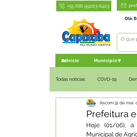
pre
+55 (68) 99203-6403
Olá, 
🏡Início
Município🔽
Todas notícias
COVD-19
De
Ascom
31 de mai. 
Infraestrutura e Obras
Agri
Prefeitura e
Hoje (01/06), a 
Administração e Finanças
I
Municipal de Agri