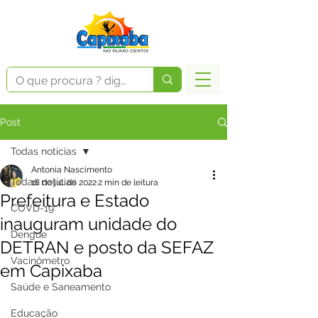
Post
Todas notícias
Antonia Nascimento
Todas notícias
18 de jul. de 2022
2 min de leitura
Prefeitura e Estado
COVD-19
inauguram unidade do
Dengue
DETRAN e posto da SEFAZ
Vacinômetro
em Capixaba
Saúde e Saneamento
Educação