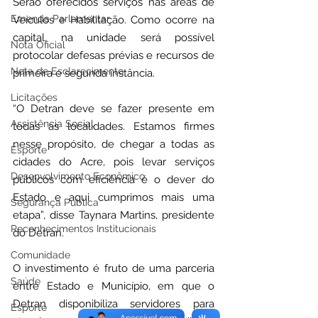
Serão oferecidos serviços nas áreas de 
Emenda Parlamentar
Veículos e Habilitação. Como ocorre na 
capital, na unidade será possível 
Nota Oficial
protocolar defesas prévias e recursos de 
Nota de Esclarecimento
primeira e segunda instância.
Licitações
“O Detran deve se fazer presente em 
Assistência Social
todas as localidades. Estamos firmes 
nesse propósito, de chegar a todas as 
Esporte
cidades do Acre, pois levar serviços 
Desenvolvimento Econômico
públicos com eficiência é o dever do 
Estado e aqui cumprimos mais uma 
Segurança Pública
etapa”, disse Taynara Martins, presidente 
Reconhecimentos Institucionais
do Detran.
Comunidade
O investimento é fruto de uma parceria 
Saúde
entre Estado e Município, em que o 
Detran disponibiliza servidores para 
Esporte