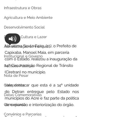
Infraestrutura e Obras
Agricultura e Meio Ambiente
Desenvolvimento Social
Desporto Cultura e Lazer
Na última Sexta-Feira, (15), o Prefeito de 
Administração e Finanças
Capixaba, Manoel Maia, em parceria 
Institucional e Governo
com o Estado, realizou a inauguração da 
14ª Circunscrição Regional de Trânsito 
Políticas Públicas
(Ciretran) no município.
Nota de Pesar
Vale destacar que esta é a 14ª unidade 
Campanhas
do Detran entregue pelo Estado nos 
Datas Comemorativas
municípios do Acre e faz parte da política 
Comunicado
de expansão e interiorização do órgão.
Convênios e Parcerias