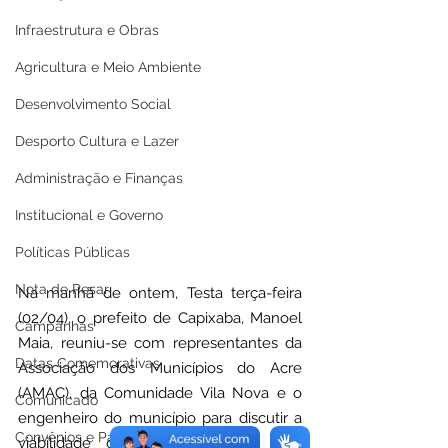
Infraestrutura e Obras
Agricultura e Meio Ambiente
Desenvolvimento Social
Desporto Cultura e Lazer
Administração e Finanças
Institucional e Governo
Políticas Públicas
Nota de Pesar
Na manhã de ontem, Testa terça-feira 
(02/04), o prefeito de Capixaba, Manoel 
Campanhas
Maia, reuniu-se com representantes da 
Datas Comemorativas
Associação dos Municípios do Acre 
(AMAC), da Comunidade Vila Nova e o 
Comunicado
engenheiro do município para discutir a 
Convênios e Parcerias
viabilidade de abrir um ramal que 