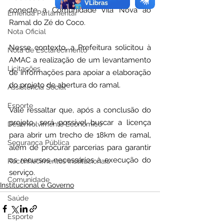
conecte a Comunidade Vila Nova ao 
Emenda Parlamentar
Ramal do Zé do Coco.
Nota Oficial
Nesse contexto, a Prefeitura solicitou à 
Nota de Esclarecimento
AMAC a realização de um levantamento 
Licitações
de informações para apoiar a elaboração 
do projeto de abertura do ramal.
Assistência Social
Esporte
Vale ressaltar que, após a conclusão do 
projeto, será possível buscar a licença 
Desenvolvimento Econômico
para abrir um trecho de 18km de ramal, 
Segurança Pública
além de procurar parcerias para garantir 
os recursos necessários à execução do 
Reconhecimentos Institucionais
serviço.
Comunidade
Institucional e Governo
Saúde
Esporte