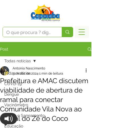
Post
Todas notícias
Antonia Nascimento
Todas notícias
3 de abr. de 2024
1 min de leitura
Prefeitura e AMAC discutem
COVD-19
viabilidade de abertura de
Dengue
ramal para conectar
Vacinômetro
Comunidade Vila Nova ao
Saúde e Saneamento
Ramal do Zé do Coco
Educação