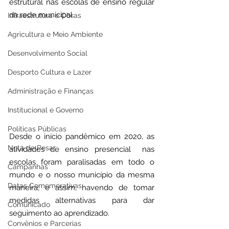
estrutural nas escolas de ensino regular 
da rede municipal.
Infraestrutura e Obras
Agricultura e Meio Ambiente
Desenvolvimento Social
Desporto Cultura e Lazer
Administração e Finanças
Institucional e Governo
Políticas Públicas
Desde o início pandêmico em 2020, as 
Nota de Pesar
atividades de ensino presencial  nas 
escolas foram paralisadas em todo o 
Campanhas
mundo e o nosso município da mesma 
Datas Comemorativas
maneira, e assim, havendo de tomar 
medidas alternativas para dar 
Comunicado
seguimento ao aprendizado.
Convênios e Parcerias