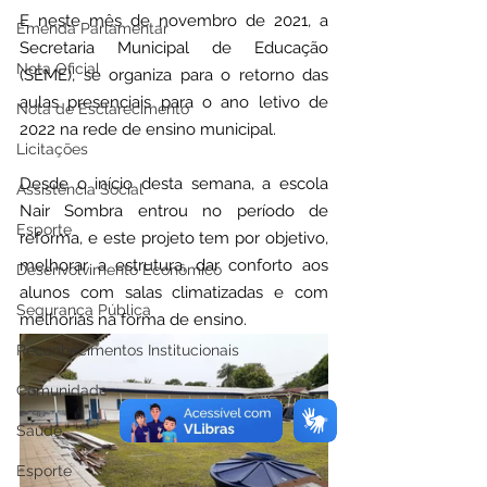
E neste mês de novembro de 2021, a 
Emenda Parlamentar
Secretaria Municipal de Educação 
Nota Oficial
(SEME), se organiza para o retorno das 
aulas presenciais para o ano letivo de 
Nota de Esclarecimento
2022 na rede de ensino municipal.
Licitações
Desde o início desta semana, a escola 
Assistência Social
Nair Sombra entrou no período de 
Esporte
reforma, e este projeto tem por objetivo, 
melhorar a estrutura, dar conforto aos 
Desenvolvimento Econômico
alunos com salas climatizadas e com 
Segurança Pública
melhorias na forma de ensino.
Reconhecimentos Institucionais
Comunidade
Saúde
Esporte