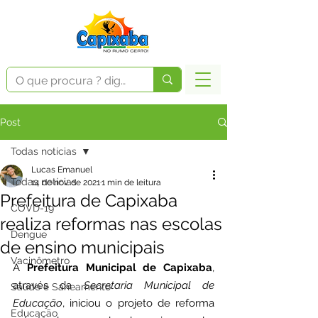
Post
Todas notícias
Lucas Emanuel
Todas notícias
14 de nov. de 2021
1 min de leitura
Prefeitura de Capixaba
COVD-19
realiza reformas nas escolas
Dengue
de ensino municipais
Vacinômetro
A 
Prefeitura Municipal de Capixaba
, 
através da 
Secretaria Municipal de 
Saúde e Saneamento
Educação
, iniciou o projeto de reforma 
Educação