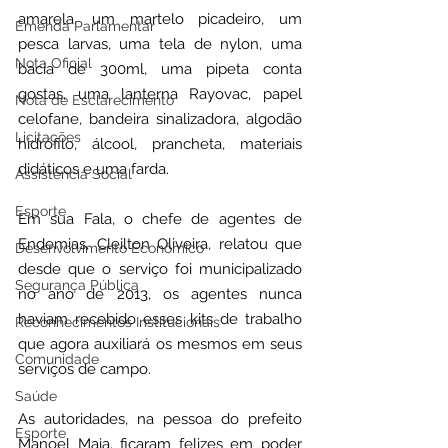
amarela, um martelo picadeiro, um 
Emenda Parlamentar
pesca larvas, uma tela de nylon, uma 
Nota Oficial
bacia de 300ml, uma pipeta conta 
gostas, uma lanterna Rayovac, papel 
Nota de Esclarecimento
celofane, bandeira sinalizadora, algodão 
Licitações
hidrófilo, álcool, prancheta, materiais 
didáticos e uma farda.
Assistência Social
Esporte
Em sua Fala, o chefe de agentes de 
Endemias, Cleilton Oliveira, relatou que 
Desenvolvimento Econômico
desde que o serviço foi municipalizado 
Segurança Pública
no ano de 2013, os agentes nunca 
haviam recebido esses kits de trabalho 
Reconhecimentos Institucionais
que agora auxiliará os mesmos em seus 
Comunidade
serviços de campo. 
Saúde
As autoridades, na pessoa do prefeito 
Esporte
Manoel Maia, ficaram felizes em poder 