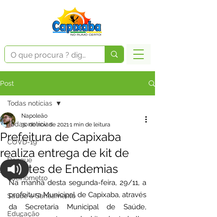
Post
Todas notícias
Napoleão
Todas notícias
30 de nov. de 2021
1 min de leitura
Prefeitura de Capixaba
COVD-19
realiza entrega de kit de
Dengue
Agentes de Endemias
Vacinômetro
Na manhã desta segunda-feira, 29/11, a 
prefeitura Municipal de Capixaba, através 
Saúde e Saneamento
da Secretaria Municipal de Saúde, 
Educação