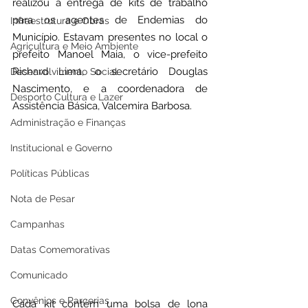
realizou a entrega de kits de trabalho 
para os agentes de Endemias do 
Infraestrutura e Obras
Município. Estavam presentes no local o 
Agricultura e Meio Ambiente
prefeito Manoel Maia, o vice-prefeito 
Richard Lima, o secretário Douglas 
Desenvolvimento Social
Nascimento, e a coordenadora de 
Desporto Cultura e Lazer
Assistência Básica, Valcemira Barbosa. 
Administração e Finanças
Institucional e Governo
Políticas Públicas
Nota de Pesar
Campanhas
Datas Comemorativas
Comunicado
Convênios e Parcerias
Cada kit contém uma bolsa de lona 