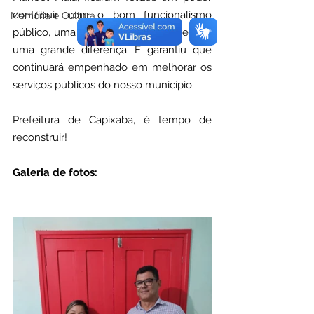
contribuir com o bom funcionalismo 
Memória e Cultura
público, uma ação simples e que resulta 
uma grande diferença. E garantiu que 
continuará empenhado em melhorar os 
serviços públicos do nosso município.
Prefeitura de Capixaba, é tempo de 
reconstruir!
Galeria de fotos: