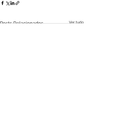
Ver tudo
Posts Relacionados
Audio by
websitevoice.com