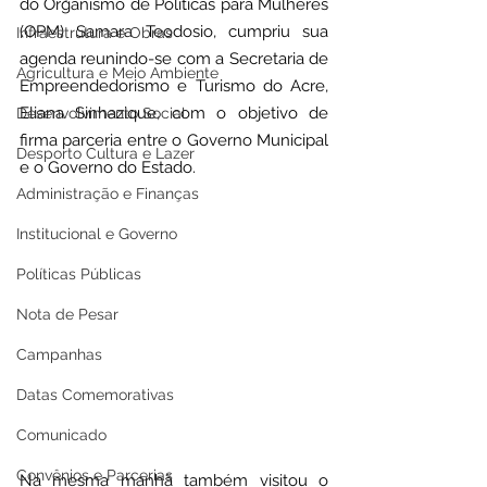
do Organismo de Políticas para Mulheres 
(OPM) Samara Teodosio, cumpriu sua 
Infraestrutura e Obras
agenda reunindo-se com a Secretaria de 
Agricultura e Meio Ambiente
Empreendedorismo e Turismo do Acre, 
Eliana Sinhazique, com o objetivo de 
Desenvolvimento Social
firma parceria entre o Governo Municipal 
Desporto Cultura e Lazer
e o Governo do Estado.
Administração e Finanças
Institucional e Governo
Políticas Públicas
Nota de Pesar
Campanhas
Datas Comemorativas
Comunicado
Convênios e Parcerias
Na mesma manhã também visitou o 