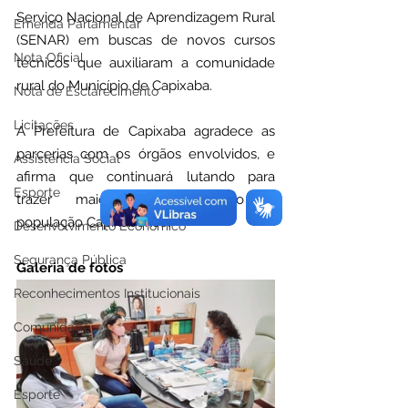
Serviço Nacional de Aprendizagem Rural 
Emenda Parlamentar
(SENAR) em buscas de novos cursos 
Nota Oficial
técnicos que auxiliaram a comunidade 
rural do Município de Capixaba.
Nota de Esclarecimento
Licitações
A Prefeitura de Capixaba agradece as 
parcerias com os órgãos envolvidos, e 
Assistência Social
afirma que continuará lutando para 
Esporte
trazer maior desenvolvimento a 
população Capixabense.
Desenvolvimento Econômico
Segurança Pública
Galeria de fotos
Reconhecimentos Institucionais
Comunidade
Saúde
Esporte