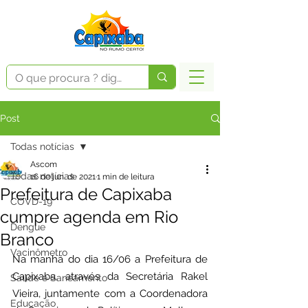
Post
Todas notícias
Ascom
Todas notícias
16 de jun. de 2021
1 min de leitura
Prefeitura de Capixaba
COVD-19
cumpre agenda em Rio
Dengue
Branco
Vacinômetro
Na manhã do dia 16/06 a Prefeitura de 
Capixaba, através da Secretária Rakel 
Saúde e Saneamento
Vieira, juntamente com a Coordenadora 
Educação