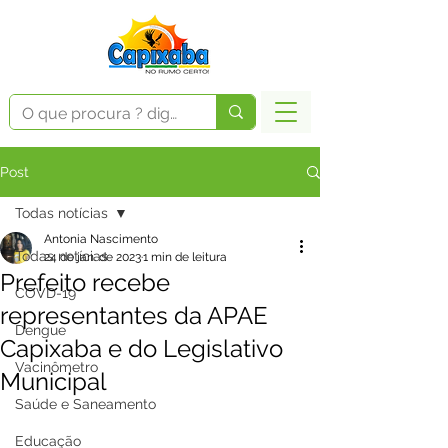
Post
Todas notícias
Antonia Nascimento
Todas notícias
24 de jan. de 2023
1 min de leitura
Prefeito recebe
COVD-19
representantes da APAE
Dengue
Capixaba e do Legislativo
Vacinômetro
Municipal
Saúde e Saneamento
Educação