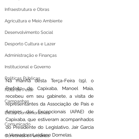
Infraestrutura e Obras
Agricultura e Meio Ambiente
Desenvolvimento Social
Desporto Cultura e Lazer
Administração e Finanças
Institucional e Governo
Políticas Públicas
Na manhã desta Terça-Feira (19), o 
Prefeito de Capixaba, Manoel Maia, 
Nota de Pesar
recebeu em seu gabinete, a visita de 
Campanhas
representantes da Associação de Pais e 
Amigos dos Excepcionais (APAE) de 
Datas Comemorativas
Capixaba, que estiveram acompanhados 
Comunicado
do Presidente do Legislativo, Jair Garcia 
e Vereadora Leidiane Dornelas.
Convênios e Parcerias