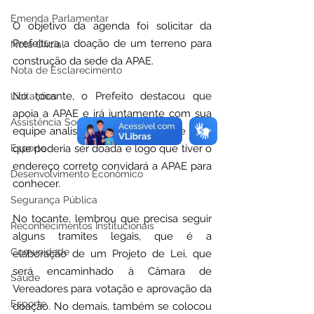
Emenda Parlamentar
O objetivo da agenda foi solicitar da 
Prefeitura a doação de um terreno para 
Nota Oficial
construção da sede da APAE.
Nota de Esclarecimento
No tocante, o Prefeito destacou que 
Licitações
apoia a APAE e irá juntamente com sua 
Assistência Social
equipe analisar qual seria a área de terra 
Esporte
que poderia ser doada e logo que tiver o 
endereço correto convidará a APAE para 
Desenvolvimento Econômico
conhecer. 
Segurança Pública
No tocante, lembrou que precisa seguir 
Reconhecimentos Institucionais
alguns tramites legais, que é a 
Comunidade
elaboração de um Projeto de Lei, que 
será encaminhado à Câmara de 
Saúde
Vereadores para votação e aprovação da 
Esporte
doação. No demais, também se colocou 