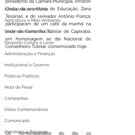
presidente da Câmara Municipal, Amilton 
Costa, da secretária de Educação, Zana 
Infraestrutura e Obras
Tessinari, e do vereador Antônio França, 
Agricultura e Meio Ambiente
participaram de um café da manhã na 
sede do Conselho Tutelar de Capixaba, 
Desenvolvimento Social
em homenagem ao dia Nacional do 
Desporto Cultura e Lazer
Conselheiro Tutelar, comemorado hoje.
Administração e Finanças
Institucional e Governo
Políticas Públicas
Nota de Pesar
Campanhas
Datas Comemorativas
Comunicado
Convênios e Parcerias
Os homenageados do dia, os 