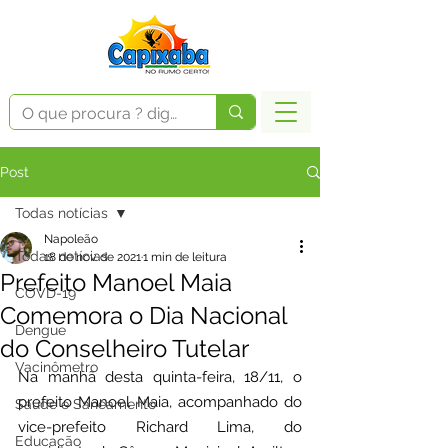
Post
Todas notícias
Napoleão
Todas notícias
18 de nov. de 2021
1 min de leitura
Prefeito Manoel Maia
COVD-19
Comemora o Dia Nacional
Dengue
do Conselheiro Tutelar
Vacinômetro
Na manhã desta quinta-feira, 18/11, o 
prefeito Manoel Maia, acompanhado do 
Saúde e Saneamento
vice-prefeito Richard Lima, do 
Educação