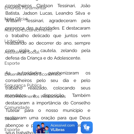
conselheiros Cleilson Tessinari, João 
Emenda Parlamentar
Batista, Jadson Lucas, Leandro Silva e 
Nota Oficial
William Tessinari, agradeceram pela 
presença das autoridades. E destacaram 
Nota de Esclarecimento
o trabalho delicado que juntos vem 
Licitações
realizando ao decorrer do ano, sempre 
com sigilo e cautela, zelando pela 
Assistência Social
defesa da Criança e do Adolescente.
Esporte
As autoridades, parabenizaram os 
Desenvolvimento Econômico
conselheiros pelo seu dia e pelo 
Segurança Pública
trabalho realizado, colocando seus 
mandatos a disposição. Também 
Reconhecimentos Institucionais
destacaram a importância do Conselho 
Comunidade
Tutelar para o nosso munícipio e 
realizaram uma oração para que Deus 
Saúde
abençoe e proteja os conselheiros em 
Esporte
seus trabalhos.