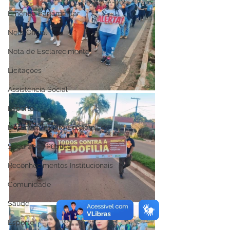
Emenda Parlamentar
Nota Oficial
Nota de Esclarecimento
Licitações
Assistência Social
Esporte
Desenvolvimento Econômico
Segurança Pública
Reconhecimentos Institucionais
Comunidade
Saúde
Esporte