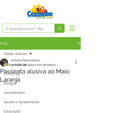
Post
Todas notícias
Antonia Nascimento
Todas notícias
3 de jun. de 2024
1 min de leitura
Passeata alusiva ao Maio
COVD-19
Laranja
Dengue
Vacinômetro
Saúde e Saneamento
Educação