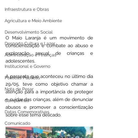
Infraestrutura e Obras
Agricultura e Meio Ambiente
Desenvolvimento Social
O Maio Laranja é um movimento de 
Desporto Cultura e Lazer
conscientização e combate ao abuso e 
exploração sexual de crianças e 
Administração e Finanças
adolescentes. 
Institucional e Governo
A passeata que aconteceu no último dia 
Políticas Públicas
29/05, teve como objetivo chamar a 
Nota de Pesar
atenção para a importância de proteger 
e cuidar das crianças, além de denunciar 
Campanhas
abusos e promover a conscientização 
Datas Comemorativas
sobre esse tema delicado.
Comunicado
Convênios e Parcerias