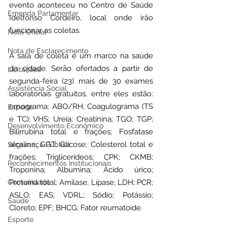
evento aconteceu no Centro de Saúde 
Emenda Parlamentar
Idelfonso Cordeiro, local onde irão 
funcionar as coletas.
Nota Oficial
Nota de Esclarecimento
A sala de coleta é um marco na saúde 
da cidade. Serão ofertados a partir de 
Licitações
segunda-feira (23) mais de 30 exames 
Assistência Social
laboratoriais gratuitos, entre eles estão: 
emograma; ABO/RH; Coagulograma (TS 
Esporte
e TC); VHS; Ureia; Creatinina; TGO; TGP; 
Desenvolvimento Econômico
Bilirrubina total e frações; Fosfatase 
alcalina; GGT; Glicose; Colesterol total e 
Segurança Pública
frações; Triglicerídeos; CPK; CKMB; 
Reconhecimentos Institucionais
Troponina; Albumina; Ácido úrico; 
Proteína total; Amilase; Lípase; LDH; PCR; 
Comunidade
ASLO; EAS; VDRL; Sódio; Potássio; 
Saúde
Cloreto; EPF; BHCG; Fator reumatoide.
Esporte