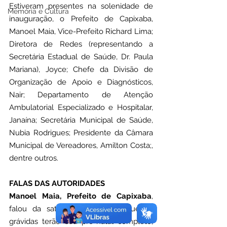
Estiveram presentes na solenidade de 
Memória e Cultura
inauguração, o Prefeito de Capixaba, 
Manoel Maia, Vice-Prefeito Richard Lima;  
Diretora de Redes (representando a 
Secretária Estadual de Saúde, Dr. Paula 
Mariana), Joyce; Chefe da Divisão de 
Organização de Apoio e Diagnósticos, 
Nair; Departamento de Atenção 
Ambulatorial Especializado e Hospitalar, 
Janaína; Secretária Municipal de Saúde, 
Nubia Rodrigues; Presidente da Câmara 
Municipal de Vereadores, Amilton Costa;, 
dentre outros.
FALAS DAS AUTORIDADES
Manoel Maia, Prefeito de Capixaba
, 
falou da satisfação de saber que as 
grávidas terão seu pré-natal completo, 