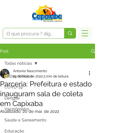
Post
Todas notícias
Antonia Nascimento
Todas notícias
19 de mai. de 2022
3 min de leitura
Parceria: Prefeitura e estado
COVD-19
inauguram sala de coleta
Dengue
em Capixaba
Vacinômetro
Atualizado:
20 de mai. de 2022
Saúde e Saneamento
Educação