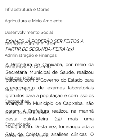
Infraestrutura e Obras
Agricultura e Meio Ambiente
Desenvolvimento Social
EXAMES JÁ PODERÃO SER FEITOS A 
Desporto Cultura e Lazer
PARTIR DE SEGUNDA-FEIRA (23)
Administração e Finanças
A Prefeitura de Capixaba, por meio da 
Institucional e Governo
Secretária Municipal de Saúde, realizou 
Políticas Públicas
parceria com o Governo do Estado para 
oferecimento de exames laboratoriais 
Nota de Pesar
gratuitos para a população e com isso os 
Campanhas
avanços no Município de Capixaba, não 
param. A Prefeitura realizou na manhã 
Datas Comemorativas
desta quinta-feira (19) mais uma 
Comunicado
inauguração. Desta vez, foi inaugurada a 
Sala de Coleta de análises clínicas. O 
Convênios e Parcerias