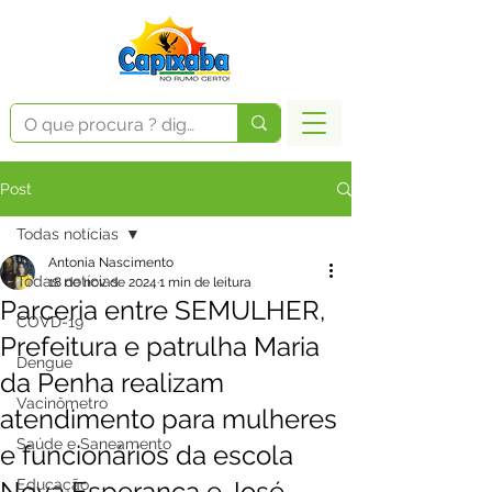
Post
Todas notícias
Antonia Nascimento
Todas notícias
18 de nov. de 2024
1 min de leitura
Parceria entre SEMULHER,
COVD-19
Prefeitura e patrulha Maria
Dengue
da Penha realizam
Vacinômetro
atendimento para mulheres
Saúde e Saneamento
e funcionários da escola
Nova Esperança e José
Educação