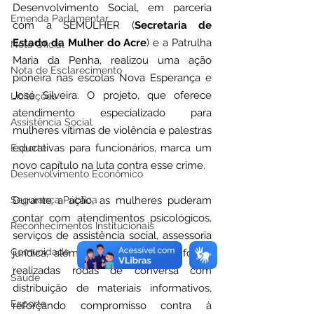
Desenvolvimento Social, em parceria 
Emenda Parlamentar
com a SEMULHER (
Secretaria de 
Estado da Mulher do Acre
) e a Patrulha 
Nota Oficial
Maria da Penha, realizou uma ação 
Nota de Esclarecimento
pioneira nas escolas Nova Esperança e 
José Silveira. O projeto, que oferece 
Licitações
atendimento especializado para 
Assistência Social
mulheres vítimas de violência e palestras 
educativas para funcionários, marca um 
Esporte
novo capítulo na luta contra esse crime.
Desenvolvimento Econômico
Segurança Pública
Durante a ação, as mulheres puderam 
contar com atendimentos psicológicos, 
Reconhecimentos Institucionais
serviços de assistência social, assessoria 
Comunidade
jurídica, além dos atendimentos, foram 
realizadas rodas de conversa com 
Saúde
distribuição de materiais informativos, 
Esporte
reforçando compromisso contra à 