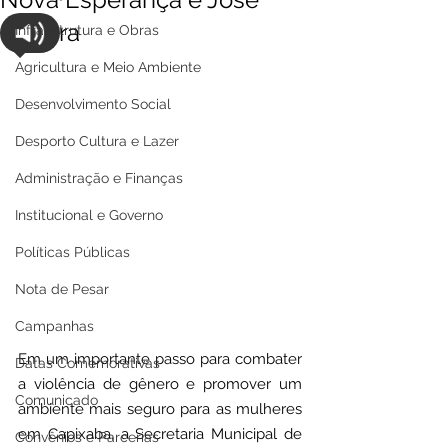
Silveira
Infraestrutura e Obras
Agricultura e Meio Ambiente
Desenvolvimento Social
Desporto Cultura e Lazer
Administração e Finanças
Institucional e Governo
Políticas Públicas
Nota de Pesar
Campanhas
Em um importante passo para combater 
Datas Comemorativas
a violência de gênero e promover um 
Comunicado
ambiente mais seguro para as mulheres 
em Capixaba, a Secretaria Municipal de 
Convênios e Parcerias