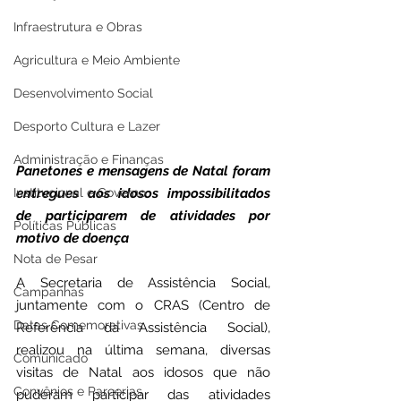
Infraestrutura e Obras
Agricultura e Meio Ambiente
Desenvolvimento Social
Desporto Cultura e Lazer
Administração e Finanças
Panetones e mensagens de Natal foram 
entregues aos idosos impossibilitados 
Institucional e Governo
de participarem de atividades por 
Políticas Públicas
motivo de doença
Nota de Pesar
A Secretaria de Assistência Social, 
Campanhas
juntamente com o CRAS (Centro de 
Datas Comemorativas
Referência da Assistência Social), 
realizou na última semana, diversas 
Comunicado
visitas de Natal aos idosos que não 
Convênios e Parcerias
puderam participar das atividades 