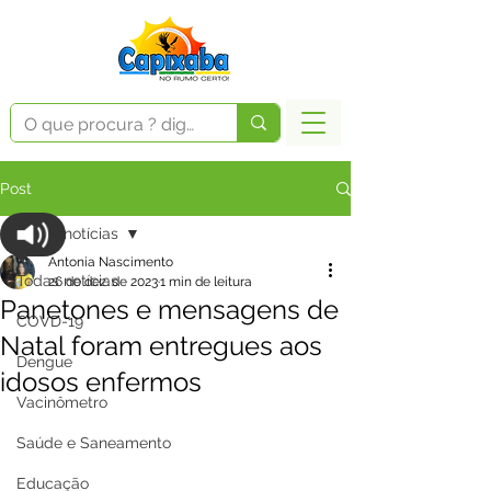
Post
Todas notícias
Antonia Nascimento
Todas notícias
26 de dez. de 2023
1 min de leitura
Panetones e mensagens de
COVD-19
Natal foram entregues aos
Dengue
idosos enfermos
Vacinômetro
Saúde e Saneamento
Educação