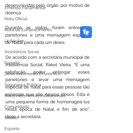
desenvolvidas pelo órgão, por motivo de 
Emenda Parlamentar
doença.
Nota Oficial
Durante as visitas, foram entregues 
Nota de Esclarecimento
panetones e uma mensagem especial 
Licitações
de Natal para cada um deles.
Assistência Social
De acordo com a secretária municipal de 
Esporte
Assistência Social, Rakel Vieira, “É uma 
satisfação poder entregar esses 
Desenvolvimento Econômico
panetones e levar uma mensagem 
Segurança Pública
especial de natal para essas pessoas tão 
especiais que são nossos idosos. Esta é 
Reconhecimentos Institucionais
uma pequena forma de homenageá-los 
Comunidade
nesta época de Natal e fim de ano”, 
disse a secretária.
Saúde
Esporte