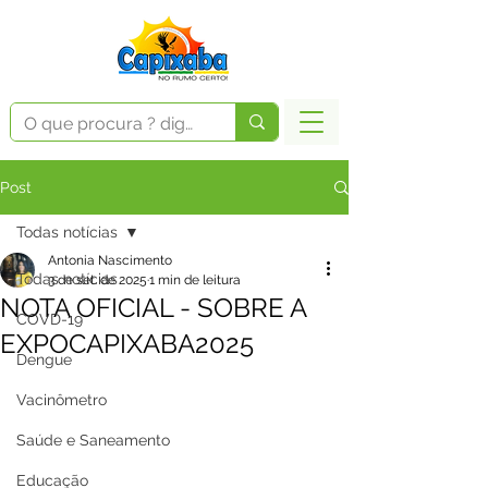
Post
Todas notícias
Antonia Nascimento
Todas notícias
3 de set. de 2025
1 min de leitura
NOTA OFICIAL - SOBRE A
COVD-19
EXPOCAPIXABA2025
Dengue
Vacinômetro
Saúde e Saneamento
Educação