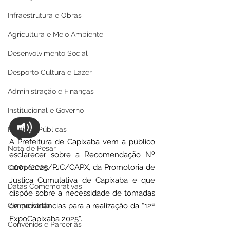
Infraestrutura e Obras
Agricultura e Meio Ambiente
Desenvolvimento Social
Desporto Cultura e Lazer
Administração e Finanças
Institucional e Governo
Políticas Públicas
A Prefeitura de Capixaba vem a público 
Nota de Pesar
esclarecer sobre a Recomendação Nº 
0001/2025/PJC/CAPX, da Promotoria de 
Campanhas
Justiça Cumulativa de Capixaba e que 
Datas Comemorativas
dispõe sobre a necessidade de tomadas 
Comunicado
de providências para a realização da “12ª 
ExpoCapixaba 2025”.
Convênios e Parcerias