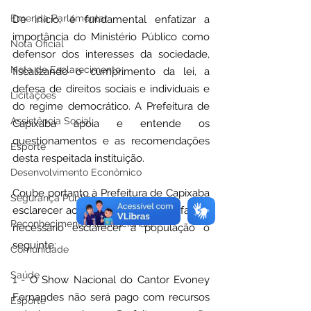
Emenda Parlamentar
De início, é fundamental enfatizar a 
importância do Ministério Público como 
Nota Oficial
defensor dos interesses da sociedade, 
Nota de Esclarecimento
fiscalizando o cumprimento da lei, a 
defesa de direitos sociais e individuais e 
Licitações
do regime democrático. A Prefeitura de 
Assistência Social
Capixaba apoia e entende os 
questionamentos e as recomendações 
Esporte
desta respeitada instituição. 
Desenvolvimento Econômico
Coube portanto à Prefeitura de Capixaba 
Segurança Pública
esclarecer ao Ministério Público e faz-se 
Reconhecimentos Institucionais
necessário esclarecer a população o 
seguinte:
Comunidade
Saúde
1 - O Show Nacional do Cantor Evoney 
Fernandes não será pago com recursos 
Esporte