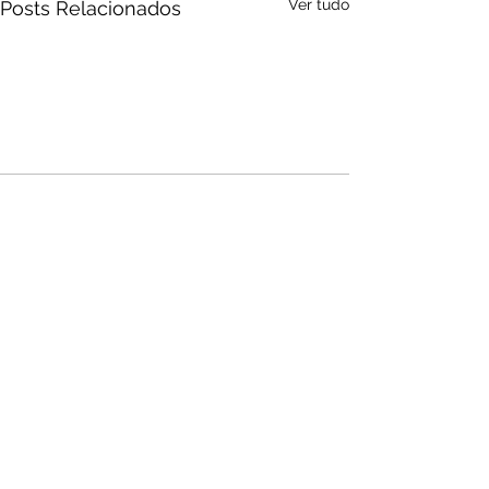
Ver tudo
Posts Relacionados
Audio by
websitevoice.com
Comentários