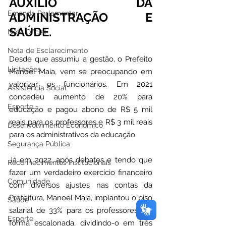
AUXÍLIO DA 
Emenda Parlamentar
ADMINISTRAÇÃO E 
SAÚDE.
Nota Oficial
Nota de Esclarecimento
Desde que assumiu a gestão, o Prefeito 
Licitações
Manoel Maia, vem se preocupando em 
valorizar os funcionários. Em 2021 
Assistência Social
concedeu aumento de 20% para 
Esporte
educação e pagou abono de R$ 5 mil 
reais para os professores e R$ 3 mil reais 
Desenvolvimento Econômico
para os administrativos da educação.
Segurança Pública
Já em 2022, após debates e tendo que 
Reconhecimentos Institucionais
fazer um verdadeiro exercício financeiro 
Comunidade
com diversos ajustes nas contas da 
Prefeitura, Manoel Maia, implantou o piso 
Saúde
salarial de 33% para os professores (de 
Esporte
forma escalonada, dividindo-o em três 