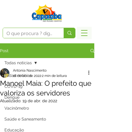
Post
Todas notícias
Antonia Nascimento
Todas notícias
18 de abr. de 2022
2 min de leitura
Manoel Maia: O prefeito que
COVD-19
valoriza os servidores
Dengue
Atualizado:
19 de abr. de 2022
Vacinômetro
Saúde e Saneamento
Educação