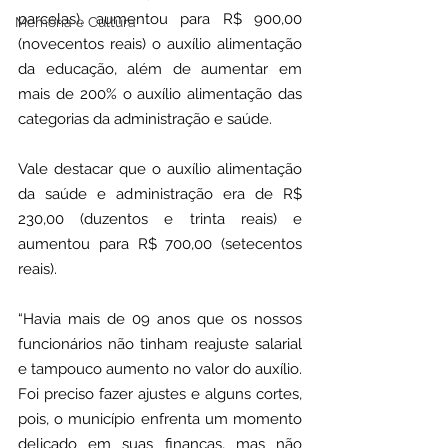
parcelas), aumentou para R$ 900,00 
Memória e Cultura
(novecentos reais) o auxílio alimentação 
da educação, além de aumentar em 
mais de 200% o auxílio alimentação das 
categorias da administração e saúde.
Vale destacar que o auxílio alimentação 
da saúde e administração era de R$ 
230,00 (duzentos e trinta reais) e 
aumentou para R$ 700,00 (setecentos 
reais).
“Havia mais de 09 anos que os nossos 
funcionários não tinham reajuste salarial 
e tampouco aumento no valor do auxílio. 
Foi preciso fazer ajustes e alguns cortes, 
pois, o município enfrenta um momento 
delicado em suas finanças, mas não 