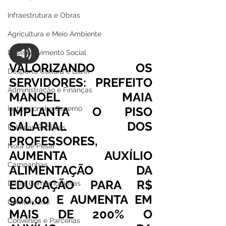
Infraestrutura e Obras
Agricultura e Meio Ambiente
Desenvolvimento Social
VALORIZANDO OS 
Desporto Cultura e Lazer
SERVIDORES: PREFEITO 
Administração e Finanças
MANOEL MAIA 
IMPLANTA O PISO 
Institucional e Governo
SALARIAL DOS 
Políticas Públicas
PROFESSORES, 
Nota de Pesar
AUMENTA AUXÍLIO 
Campanhas
ALIMENTAÇÃO DA 
EDUCAÇÃO PARA R$ 
Datas Comemorativas
900,00 E AUMENTA EM 
Comunicado
MAIS DE 200% O 
Convênios e Parcerias