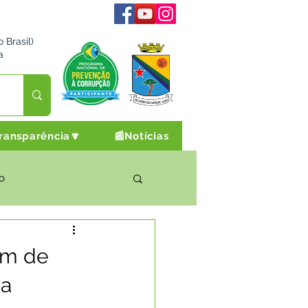
 Brasil)
a
ransparência🔽
📰Notícias
o
rto Cultura e Lazer
am de
ba
Campanhas