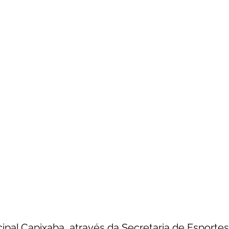
unicado
Convênios e Parcerias
Emenda Parlamentar
citações
Assistência Social
Esporte
Desenvolvime
cimentos Institucionais
Comunidade
Saúde
Espo
ipal Capixaba, através da Secretaria de Esportes,