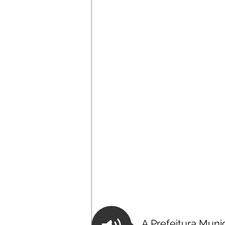
Datas Comemorativas
Com
Nota de Esclarecimento
Li
Segurança Pública
Reconhe
Memória e Cultura
A Prefeitura Munic