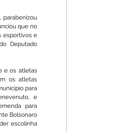
 parabenizou 
unciou que no 
 esportivos e 
do Deputado 
 e os atletas 
m os atletas 
nicípio para 
nevenuto, e 
emenda para 
nte Bolsonaro 
er escolinha 