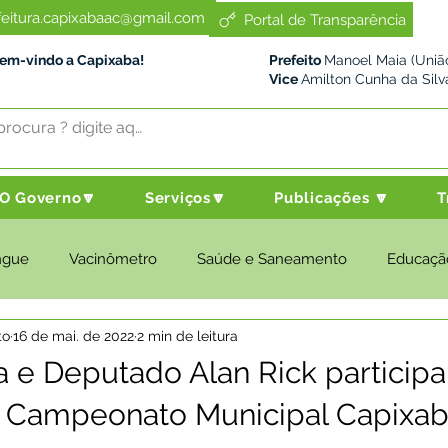
feitura.capixabaac@gmail.com
Portal de Transparência
Bem-vindo a Capixaba!
Prefeito
Manoel Maia (União
Vice
Amilton Cunha da Silv
O Governo🔽
Serviços🔽
Publicações 🔽
T
ngue
Vacinômetro
Saúde e Saneamento
Educaçã
to
16 de mai. de 2022
2 min de leitura
cultura e Meio Ambiente
Desenvolvimento Social
Despo
 e Deputado Alan Rick particip
o Campeonato Municipal Capixa
nstitucional e Governo
Políticas Públicas
Nota de Pesar