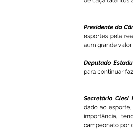
de caça talentos 
Presidente da Câ
esportes pela re
aum grande valor 
Deputado Estadua
para continuar f
Secretário Clesi 
dado ao esporte, 
importância, te
campeonato por c