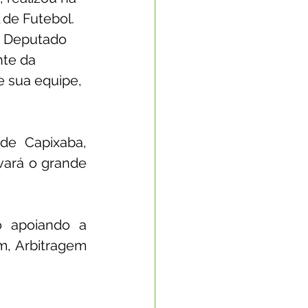
de Futebol. 
o Deputado 
nte da 
e sua equipe, 
de Capixaba, 
vará o grande 
o apoiando a 
, Arbitragem 