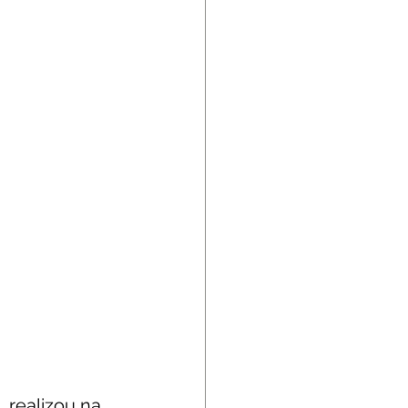
Nota Oficial
nto Econômico
rte
 realizou na 