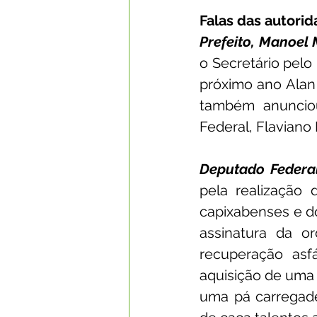
Falas das autori
Prefeito, Manoel 
o Secretário pelo
próximo ano Alan 
também anuncio
Federal, Flaviano
Deputado Federal
pela realização 
capixabenses e do
assinatura da o
recuperação asf
aquisição de uma 
uma pá carregade