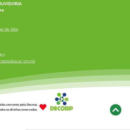
OUVIDORIA
re
a do Site
do)
apixaba.ac.gov.br
 ​
uída com amor pela Decorp.
dos os direitos reservados.