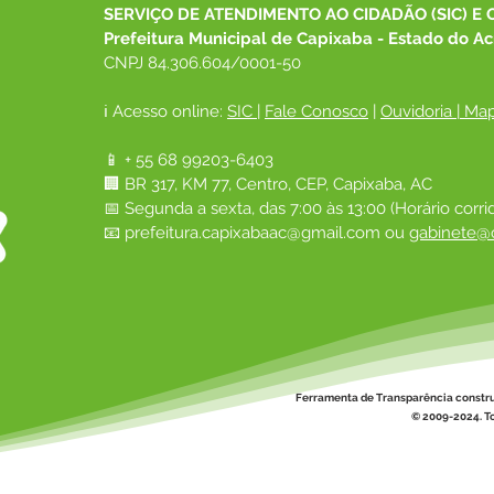
SERVIÇO DE ATENDIMENTO AO CIDADÃO (SIC) E 
Prefeitura Municipal de Capixaba - Estado do Ac
CNPJ 84.306.604/0001-50
ℹ️ Acesso online: 
SIC 
| 
Fale Conosco
 | 
Ouvidoria
|
Map
📱 + 55 68 99203-6403
🏢 BR 317, KM 77, Centro, CEP, Capixaba, AC
📅 Segunda a sexta, das 7:00 às 13:00 (Horário corri
📧 
prefeitura.capixabaac@gmail.com
 ou
gabinete@c
Ferramenta de Transparência constr
© 2009-2024. To