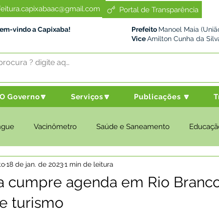
feitura.capixabaac@gmail.com
Portal de Transparência
Bem-vindo a Capixaba!
Prefeito
Manoel Maia (União
Vice
Amilton Cunha da Silv
O Governo🔽
Serviços🔽
Publicações 🔽
T
ngue
Vacinômetro
Saúde e Saneamento
Educaçã
to
18 de jan. de 2023
1 min de leitura
cultura e Meio Ambiente
Desenvolvimento Social
Despo
a cumpre agenda em Rio Branco
de turismo
nstitucional e Governo
Políticas Públicas
Nota de Pesar