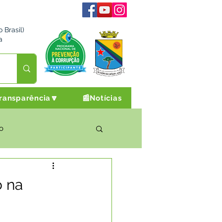
 Brasil)
a
ransparência🔽
📰Notícias
o
rto Cultura e Lazer
 na
Campanhas