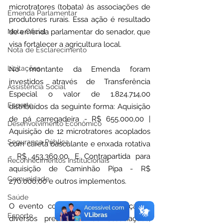
microtratores (tobata) às associações de 
Emenda Parlamentar
produtores rurais. Essa ação é resultado 
Nota Oficial
de emenda parlamentar do senador, que 
visa fortalecer a agricultura local.
Nota de Esclarecimento
Licitações
No montante da Emenda foram 
investidos através de Transferência 
Assistência Social
Especial o valor de 1.824.714,00 
Esporte
distribuídos da seguinte forma: Aquisição 
de pá carregadeira - R$ 655.000,00 | 
Desenvolvimento Econômico
Aquisição de 12 microtratores acoplados 
Segurança Pública
com careta basculante e enxada rotativa 
- R$ 453.360,00. E Contrapartida para 
Reconhecimentos Institucionais
aquisição de Caminhão Pipa - R$ 
Comunidade
270.000,00 e outros implementos.
Saúde
O evento contou com a presença de 
Esporte
diversos presidentes de associações, 