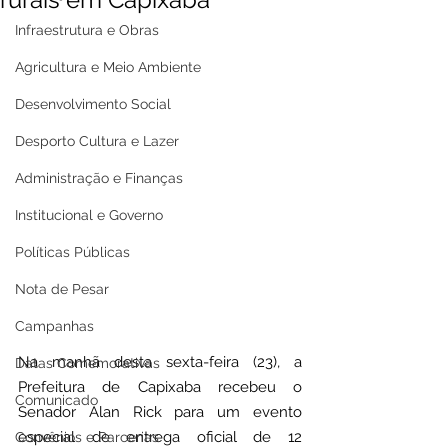
Infraestrutura e Obras
Agricultura e Meio Ambiente
Desenvolvimento Social
Desporto Cultura e Lazer
Administração e Finanças
Institucional e Governo
Políticas Públicas
Nota de Pesar
Campanhas
Na manhã desta sexta-feira (23), a 
Datas Comemorativas
Prefeitura de Capixaba recebeu o 
Comunicado
Senador Alan Rick para um evento 
especial de entrega oficial de 12 
Convênios e Parcerias