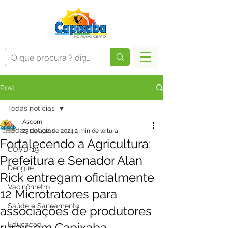
Post
Todas notícias
Ascom
Todas notícias
23 de ago. de 2024
2 min de leitura
Fortalecendo a Agricultura:
COVD-19
Prefeitura e Senador Alan
Dengue
Rick entregam oficialmente
Vacinômetro
12 Microtratores para
Saúde e Saneamento
associações de produtores
rurais em Capixaba
Educação