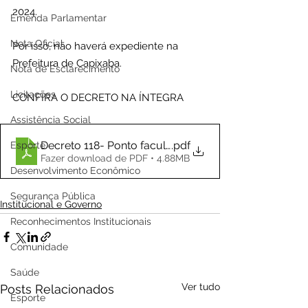
2024.
Emenda Parlamentar
Nota Oficial
Por isso, não haverá expediente na 
Prefeitura de Capixaba.
Nota de Esclarecimento
Licitações
CONFIRA O DECRETO NA ÍNTEGRA
Assistência Social
Decreto 118- Ponto facultativo dia 31
.pdf
Esporte
Fazer download de PDF • 4.88MB
Desenvolvimento Econômico
Segurança Pública
Institucional e Governo
Reconhecimentos Institucionais
Comunidade
Saúde
Ver tudo
Posts Relacionados
Esporte