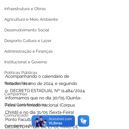
Infraestrutura e Obras
Agricultura e Meio Ambiente
Desenvolvimento Social
Desporto Cultura e Lazer
Administração e Finanças
Institucional e Governo
Políticas Públicas
Acompanhando o calendário de 
Nota de Pesar
feriados do ano de 2024, e seguindo 
o  DECRETO ESTADUAL Nº 11.484/2024, 
Campanhas
informamos que no dia 30/05 (Quinta-
Datas Comemorativas
Feira) será feriado nacional (Corpus 
Christi) e no dia 31/05 (Sexta-Feira) 
Comunicado
Ponto Facultativo, conforme o 
Convênios e Parcerias
DECRETO Nº 118, DE 27 DE MAIO DE 