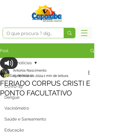
Post
Todas notícias
Antonia Nascimento
Todas notícias
29 de mai. de 2024
1 min de leitura
FERIADO CORPUS CRISTI E
COVD-19
PONTO FACULTATIVO
Dengue
Vacinômetro
Saúde e Saneamento
Educação