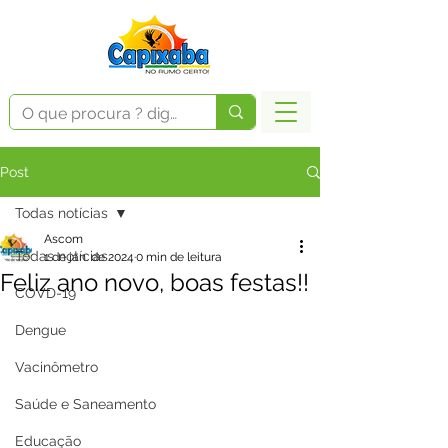
Post
Todas notícias
Ascom
Todas notícias
1 de jan. de 2024
0 min de leitura
Feliz ano novo, boas festas!!
COVD-19
Dengue
Vacinômetro
Saúde e Saneamento
Educação