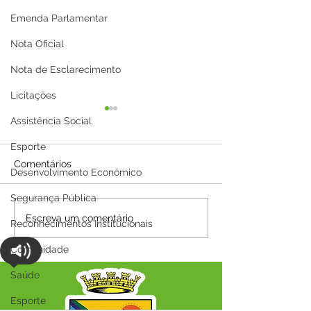
Emenda Parlamentar
Nota Oficial
Nota de Esclarecimento
Licitações
Assistência Social
Esporte
Comentários
Desenvolvimento Econômico
Segurança Pública
Parabéns, Acre! 64 anos
12 de junho: Fel
Escreva um comentário
Reconhecimentos Institucionais
de conquistas e
Namorados!
esperança
Comunidade
Saúde
Esporte