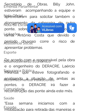
Secretário de Obras, Billy John, 
Emenda Parlamentar
estiveram  acompanhando a equipe e 
Nota Oficial
aproveitaram para solicitar também o 
alongamento da cabeceira de outra 
Nota de Esclarecimento
ponte, sobre o igarapé Cajazeiro, no 
Licitações
ramal Antônio Costa que devido o 
período chuvoso corre o risco de 
Assistência Social
apresentar problemas.
Esporte
De acordo com o responsável pela obra 
Desenvolvimento Econômico
e o engenheiro do DERACRE, Laércio 
Segurança Pública
Miranda, que esteve fotografando e 
analisando a situação de ambas as 
Reconhecimentos Institucionais
pontes, o DERACRE irá fazer a 
Comunidade
reconstrução das ponte ainda este mês.
Saúde
"Essa semana iniciamos com a 
Esporte
mobilização para retirada das maneiras e 