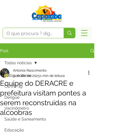
Post
Todas notícias
Antonia Nascimento
Todas notícias
3 de abr. de 2023
1 min de leitura
Equipe do DERACRE e
COVD-19
prefeitura visitam pontes a
Dengue
serem reconstruidas na
Vacinômetro
alcoobras
Saúde e Saneamento
Educação