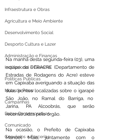
Infraestrutura e Obras
Agricultura e Meio Ambiente
Desenvolvimento Social
Desporto Cultura e Lazer
Administração e Finanças
Na manhã desta segunda-feira (03), uma 
equipe do DERACRE (Departamento de 
Institucional e Governo
Estradas de Rodagens do Acre) esteve 
Políticas Públicas
em Capixaba averiguando a situação das 
Nota de Pesar
duas pontes localizadas sobre o igarapé 
São João, no Ramal do Barriga, no  
Campanhas
Jarina, PA Alcoobrás, que serão 
Datas Comemorativas
reconstruidas pelo órgão.
Comunicado
Na ocasião, o Prefeito de Capixaba 
Convênios e Parcerias
Manoel Maia, juntamente com o 