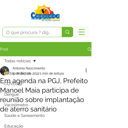
Post
Todas notícias
Antonia Nascimento
Todas notícias
5 de dez. de 2022
1 min de leitura
Em agenda na PGJ, Prefeito
COVD-19
Manoel Maia participa de
Dengue
reunião sobre implantação
Vacinômetro
de aterro sanitário
Saúde e Saneamento
Educação