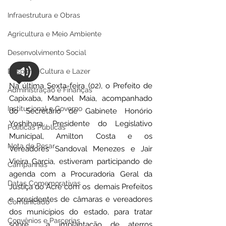
Infraestrutura e Obras
Agricultura e Meio Ambiente
Desenvolvimento Social
Desporto Cultura e Lazer
Na última Sexta-feira (02), o Prefeito de 
Administração e Finanças
Capixaba, Manoel Maia, acompanhado 
Institucional e Governo
do Secretário de Gabinete Honório 
Yoshihara, Presidente do Legislativo 
Políticas Públicas
Municipal, Amilton Costa e os 
Nota de Pesar
Vereadores Sandoval Menezes e Jair 
Vieira Garcia, estiveram participando de 
Campanhas
agenda com a Procuradoria Geral da 
Datas Comemorativas
Justiça do Acre com os  demais Prefeitos 
e presidentes de câmaras e vereadores 
Comunicado
dos municípios do estado, para tratar 
Convênios e Parcerias
sobre  a implantação de aterros 