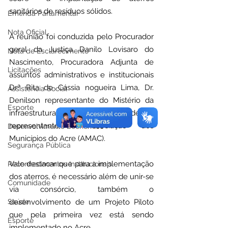
sanitários de resíduos sólidos.
Emenda Parlamentar
Nota Oficial
A reunião foi conduzida pelo Procurador 
geral da Justiça Danilo Lovisaro do 
Nota de Esclarecimento
Nascimento, Procuradora Adjunta de 
Licitações
assuntos administrativos e institucionais 
Drª Rita de Cássia nogueira Lima, Dr. 
Assistência Social
Denilson representante do Mistério da 
Esporte
infraestrutura e Marcus Frederick, 
representante  Associação dos 
Desenvolvimento Econômico
Municípios do Acre (AMAC).
Segurança Pública
Vale destacar que para a implementação 
Reconhecimentos Institucionais
dos aterros, é necessário além de unir-se 
Comunidade
via consórcio, também o 
desenvolvimento de um Projeto Piloto 
Saúde
que pela primeira vez está sendo 
Esporte
implementado no Acre.