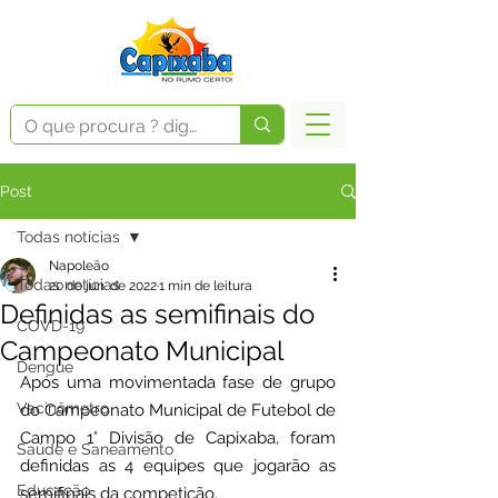
Post
Todas notícias
Napoleão
Todas notícias
20 de jun. de 2022
1 min de leitura
Definidas as semifinais do
COVD-19
Campeonato Municipal
Dengue
Após uma movimentada fase de grupo 
Vacinômetro
do Campeonato Municipal de Futebol de 
Campo 1° Divisão de Capixaba, foram 
Saúde e Saneamento
definidas as 4 equipes que jogarão as 
Educação
semifinais da competição.