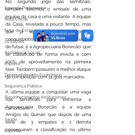
No segundo jogo das semifinais, 
Emenda Parlamentar
também teremos o embate de uma 
equipe da casa e uma visitante. A equipe 
Nota Oficial
da Casa, revelada a pouco tempo, mas 
Nota de Esclarecimento
que já se destaca com títulos 
conquistados no campo e nas quadras 
Licitações
de futsal, é a Agropecuária Bonecão, que 
Assistência Social
se classificou de forma invicta e com 
100% de aproveitamento na primeira 
Esporte
fase. Também possuem o melhor ataque 
Desenvolvimento Econômico
da competição com 14 gols marcados. 
Segurança Pública
A última equipe a conquistar uma vaga 
Reconhecimentos Institucionais
nas semifinais para enfrentar a 
Agropecuária Bonecão, é a equipe 
Comunidade
Amigos do Quinari, que depois de uma 
Saúde
série de 3 empates e 1 derrota 
conseguiram a classificação no último 
Esporte