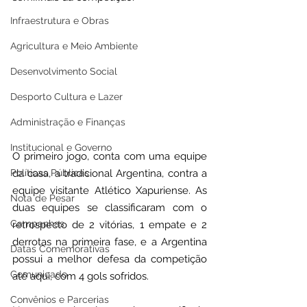
Infraestrutura e Obras
Agricultura e Meio Ambiente
Desenvolvimento Social
Desporto Cultura e Lazer
Administração e Finanças
Institucional e Governo
O primeiro jogo, conta com uma equipe 
Políticas Públicas
da casa, a tradicional Argentina, contra a 
equipe visitante Atlético Xapuriense. As 
Nota de Pesar
duas equipes se classificaram com o 
Campanhas
retrospecto de 2 vitórias, 1 empate e 2 
derrotas na primeira fase, e a Argentina 
Datas Comemorativas
possui a melhor defesa da competição 
Comunicado
até aqui, com 4 gols sofridos.
Convênios e Parcerias