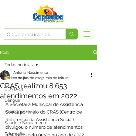
Post
Todas notícias
Antonia Nascimento
Todas notícias
18 de jan. de 2023
1 min de leitura
CRAS realizou 8.653
COVD-19
atendimentos em 2022
Dengue
A Secretaria Municipal de Assistência 
Vacinômetro
Social, por meio do CRAS (Centro de 
Referência da Assistência Social), 
Saúde e Saneamento
divulgou o número de atendimentos 
Educação
realizados pelo órgão no ano de 2022.