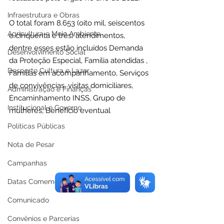
Infraestrutura e Obras
O total foram 8.653 (oito mil, seiscentos 
Agricultura e Meio Ambiente
e cinquenta e três) atendimentos, 
dentre esses estão incluídos Demanda 
Desenvolvimento Social
da Proteção Especial, Família atendidas , 
Desporto Cultura e Lazer
Famílias em acompanhamento, Serviços 
de convivências, visitas domiciliares, 
Administração e Finanças
Encaminhamento INSS, Grupo de 
Institucional e Governo
mulheres, Benefício eventual 
Políticas Públicas
Nota de Pesar
Campanhas
Datas Comemorativas
Comunicado
Convênios e Parcerias