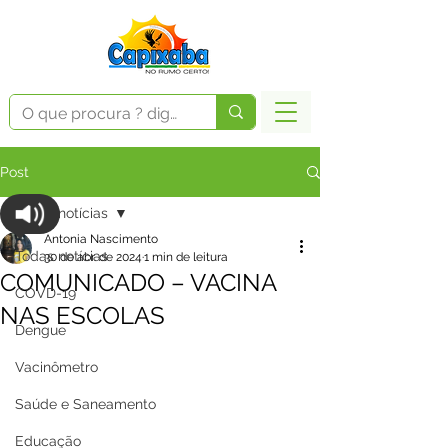
Post
Todas notícias
Antonia Nascimento
Todas notícias
30 de abr. de 2024
1 min de leitura
COMUNICADO – VACINA
COVD-19
NAS ESCOLAS
Dengue
Vacinômetro
Saúde e Saneamento
Educação