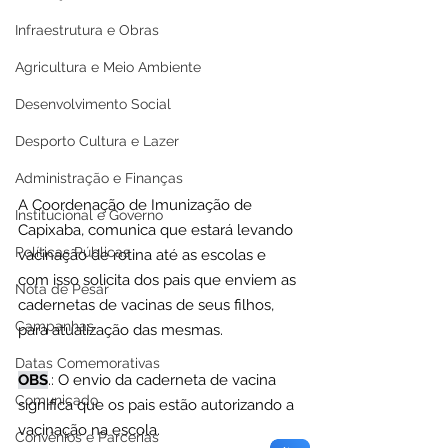
Infraestrutura e Obras
Agricultura e Meio Ambiente
Desenvolvimento Social
Desporto Cultura e Lazer
Administração e Finanças
A Coordenação de Imunização de 
Institucional e Governo
Capixaba, comunica que estará levando 
Políticas Públicas
vacinação de rotina até as escolas e 
com isso solicita dos pais que enviem as 
Nota de Pesar
cadernetas de vacinas de seus filhos, 
Campanhas
para atualização das mesmas.
Datas Comemorativas
OBS
.: O envio da caderneta de vacina 
Comunicado
significa que os pais estão autorizando a 
vacinação na escola.
Convênios e Parcerias