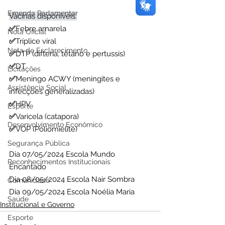
Emenda Parlamentar
Vacinas disponíveis:
✅
Febre amarela
Nota Oficial
✅
Tríplice viral
Nota de Esclarecimento
✅
DTP (difteria, tétano e pertussis)
✅
DT
Licitações
✅
Meningo ACWY (meningites e 
Assistência Social
infecções generalizadas)
✅
HPV
Esporte
✅
Varicela (catapora)
Desenvolvimento Econômico
✅
VOP (Poliomielite)
Segurança Pública
Dia 07/05/2024 Escola Mundo 
Reconhecimentos Institucionais
Encantado
Dia 08/05/2024 Escola Nair Sombra
Comunidade
Dia 09/05/2024 Escola Noélia Maria
Saúde
Institucional e Governo
Esporte