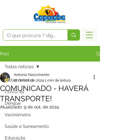
Post
Todas notícias
Antonia Nascimento
Todas notícias
18 de set. de 2024
1 min de leitura
COMUNICADO - HAVERÁ
COVD-19
TRANSPORTE!
Dengue
Atualizado:
9 de out. de 2024
Vacinômetro
Saúde e Saneamento
Educação