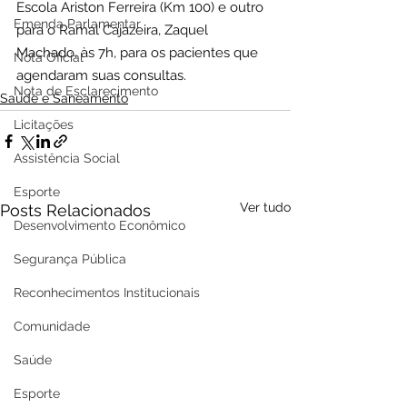
Escola Ariston Ferreira (Km 100) e outro 
Emenda Parlamentar
para o Ramal Cajazeira, Zaquel 
Machado, às 7h, para os pacientes que 
Nota Oficial
agendaram suas consultas.
Nota de Esclarecimento
Saúde e Saneamento
Licitações
Assistência Social
Esporte
Ver tudo
Posts Relacionados
Desenvolvimento Econômico
Segurança Pública
Reconhecimentos Institucionais
Comunidade
Saúde
Esporte