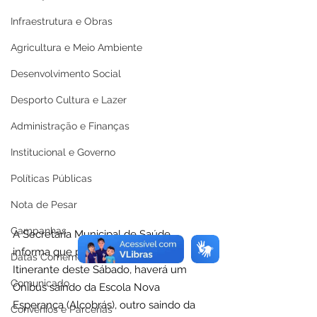
Infraestrutura e Obras
Agricultura e Meio Ambiente
Desenvolvimento Social
Desporto Cultura e Lazer
Administração e Finanças
Institucional e Governo
Políticas Públicas
Nota de Pesar
Campanhas
A Secretaria Municipal de Saúde, 
informa que para o Atendimento 
Datas Comemorativas
Itinerante deste Sábado, haverá um 
Comunicado
Ônibus saindo da Escola Nova 
Esperança (Alcobrás), outro saindo da 
Convênios e Parcerias