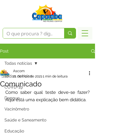
Post
Todas notícias
Ascom
Todas notícias
21 de mar. de 2021
1 min de leitura
Comunicado
COVD-19
Como saber qual teste deve-se fazer? 
Dengue
Aqui está uma explicação bem didática.
Vacinômetro
Saúde e Saneamento
Educação