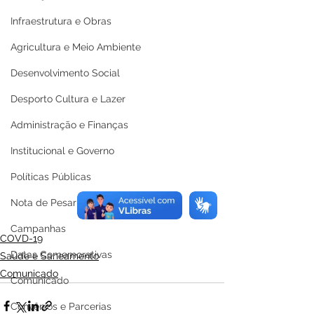
Infraestrutura e Obras
Agricultura e Meio Ambiente
Desenvolvimento Social
Desporto Cultura e Lazer
Administração e Finanças
Institucional e Governo
Políticas Públicas
Nota de Pesar
Campanhas
COVD-19
Datas Comemorativas
Saúde e Saneamento
Comunicado
Comunicado
Convênios e Parcerias