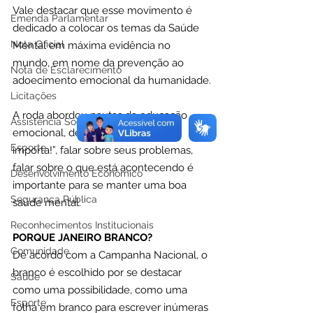
Vale destacar que esse movimento é 
Emenda Parlamentar
dedicado a colocar os temas da Saúde 
Nota Oficial
Mental em máxima evidência no 
mundo, em nome da prevenção ao 
Nota de Esclarecimento
adoecimento emocional da humanidade.
Licitações
A roda abordou pautas da educação 
Assistência Social
emocional, destacando que “falar 
Esporte
importa!”, falar sobre seus problemas, 
falar sobre o que está acontecendo é 
Desenvolvimento Econômico
importante para se manter uma boa 
Segurança Pública
saúde mental.
Reconhecimentos Institucionais
PORQUE JANEIRO BRANCO?
Comunidade
De acordo com a Campanha Nacional, o 
branco é escolhido por se destacar 
Saúde
como uma possibilidade, como uma 
Esporte
folha em branco para escrever inúmeras 