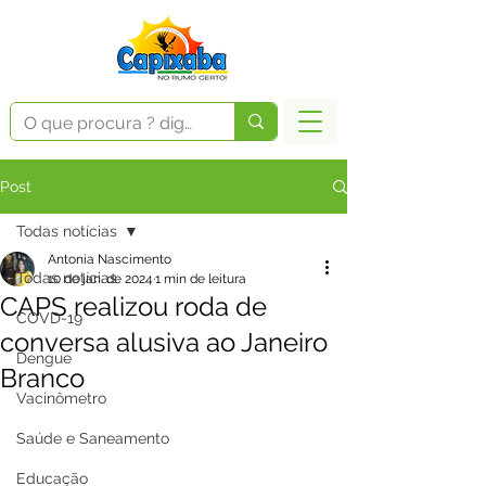
Post
Todas notícias
Antonia Nascimento
Todas notícias
10 de jan. de 2024
1 min de leitura
CAPS realizou roda de
COVD-19
conversa alusiva ao Janeiro
Dengue
Branco
Vacinômetro
Saúde e Saneamento
Educação