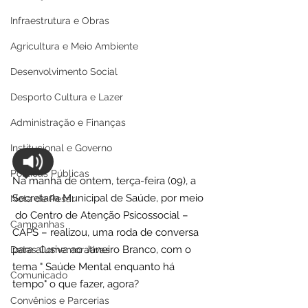
Infraestrutura e Obras
Agricultura e Meio Ambiente
Desenvolvimento Social
Desporto Cultura e Lazer
Administração e Finanças
Institucional e Governo
Políticas Públicas
Na manhã de ontem, terça-feira (09), a 
Secretaria Municipal de Saúde, por meio 
Nota de Pesar
 do Centro de Atenção Psicossocial – 
Campanhas
CAPS – realizou, uma roda de conversa 
para alusiva ao Janeiro Branco, com o 
Datas Comemorativas
tema " Saúde Mental enquanto há 
Comunicado
tempo" o que fazer, agora?
Convênios e Parcerias