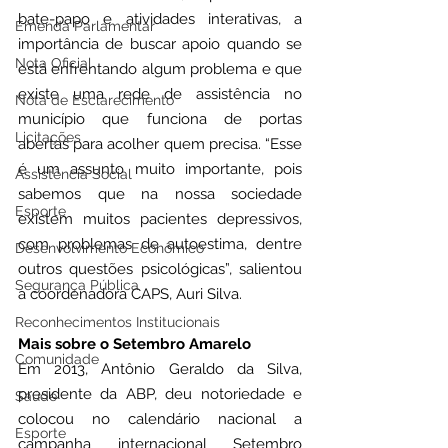
bate-papo e atividades interativas, a 
Emenda Parlamentar
importância de buscar apoio quando se 
Nota Oficial
está enfrentando algum problema e que 
existe uma rede de assistência no 
Nota de Esclarecimento
município que funciona de portas 
Licitações
abertas para acolher quem precisa. “Esse 
é um assunto muito importante, pois 
Assistência Social
sabemos que na nossa sociedade 
Esporte
existem muitos pacientes depressivos, 
com problemas de autoestima, dentre 
Desenvolvimento Econômico
outros questões psicológicas”, salientou 
Segurança Pública
a coordenadora CAPS, Auri Silva. 
Reconhecimentos Institucionais
Mais sobre o Setembro Amarelo
Comunidade
Em 2013, Antônio Geraldo da Silva, 
presidente da ABP, deu notoriedade e 
Saúde
colocou no calendário nacional a 
Esporte
campanha internacional Setembro 