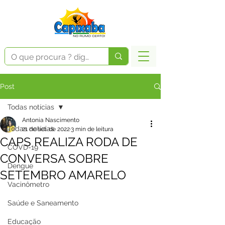
Post
Todas notícias
Antonia Nascimento
Todas notícias
21 de set. de 2022
3 min de leitura
CAPS REALIZA RODA DE
COVD-19
CONVERSA SOBRE
Dengue
SETEMBRO AMARELO
Vacinômetro
Saúde e Saneamento
Educação