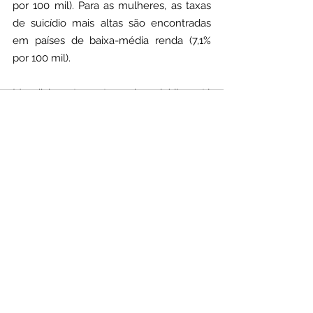
por 100 mil). Para as mulheres, as taxas 
de suicídio mais altas são encontradas 
em países de baixa-média renda (7,1% 
por 100 mil).
Mundialmente, a taxa de suicídio está 
Audio by
websitevoice.com
diminuindo, com a taxa global 
diminuindo de 36%, diminuições variando 
de 17% na região do Mediterrâneo 
Oriental a 47% na região europeia e 49% 
no Pacífico Ocidental. Mas na Região das 
Américas, as taxas aumentaram 17% no 
mesmo período entre 2000 e 2019. 
Embora alguns países tenham colocado 
a prevenção do suicídio no topo de suas 
agendas, muitos permanecem não 
comprometidos. Atualmente, apenas 38 