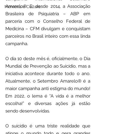
Amarelo®. E, desde 2014, a Associação 
Memória e Cultura
Brasileira de Psiquiatria – ABP em 
parceria com o Conselho Federal de 
Medicina – CFM divulgam e conquistam 
parceiros no Brasil inteiro com essa linda 
campanha. 
​O dia 10 deste mês é, oficialmente, o Dia 
Mundial de Prevenção ao Suicídio, mas a 
iniciativa acontece durante todo o ano. 
Atualmente, o Setembro Amarelo® é a 
maior campanha anti estigma do mundo! 
Em 2022, o lema é “A vida é a melhor 
escolha!” e diversas ações já estão 
sendo desenvolvidas.
O suicídio é uma triste realidade que 
atinge o mundo todo e gera grandes 