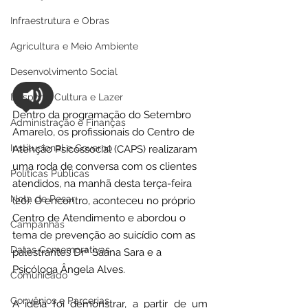
Infraestrutura e Obras
Agricultura e Meio Ambiente
Desenvolvimento Social
Desporto Cultura e Lazer
Dentro da programação do Setembro 
Administração e Finanças
Amarelo, os profissionais do Centro de 
Institucional e Governo
Atenção Psicossocial (CAPS) realizaram 
uma roda de conversa com os clientes 
Políticas Públicas
atendidos, na manhã desta terça-feira 
Nota de Pesar
(20). O encontro, aconteceu no próprio 
Centro de Atendimento e abordou o 
Campanhas
tema de prevenção ao suicídio com as 
Datas Comemorativas
palestrantes Drª Saana Sara e a 
Psicóloga Ângela Alves.
Comunicado
Convênios e Parcerias
A ideia foi demonstrar, a partir de um 