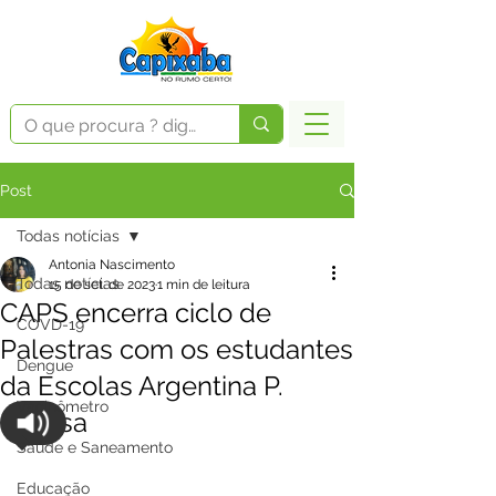
Post
Todas notícias
Antonia Nascimento
Todas notícias
15 de set. de 2023
1 min de leitura
CAPS encerra ciclo de
COVD-19
Palestras com os estudantes
Dengue
da Escolas Argentina P.
Vacinômetro
Feitosa
Saúde e Saneamento
Educação