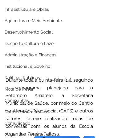
Infraestrutura e Obras
Agricultura e Meio Ambiente
Desenvolvimento Social
Desporto Cultura e Lazer
Administração e Finanças
Institucional e Governo
Políticas Públicas
Durante toda a quinta-feira (14), seguindo 
o cronograma planejado para o 
Nota de Pesar
Setembro Amarelo, a Secretaria 
Campanhas
Municipal de Saúde, por meio do Centro 
de Atenção Psicossocial (CAPS) e outros 
Datas Comemorativas
setores, esteve realizando rodas de 
Comunicado
conversas com os alunos da Escola 
Argentina Pereira Feitosa. 
Convênios e Parcerias