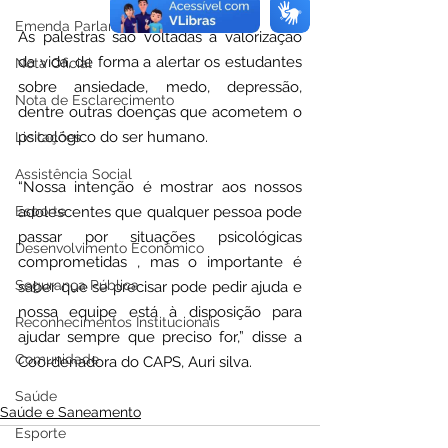
Emenda Parlamentar
As palestras são voltadas à valorização 
da vida, de forma a alertar os estudantes 
Nota Oficial
sobre ansiedade, medo, depressão, 
Nota de Esclarecimento
dentre outras doenças que acometem o 
psicológico do ser humano.
Licitações
Assistência Social
“Nossa intenção é mostrar aos nossos 
Esporte
adolescentes que qualquer pessoa pode 
passar por situações psicológicas 
Desenvolvimento Econômico
comprometidas , mas o importante é 
Segurança Pública
saber que se precisar pode pedir ajuda e 
nossa equipe está à disposição para 
Reconhecimentos Institucionais
ajudar sempre que preciso for,” disse a 
Comunidade
Coordenadora do CAPS, Auri silva.
Saúde
Saúde e Saneamento
Esporte