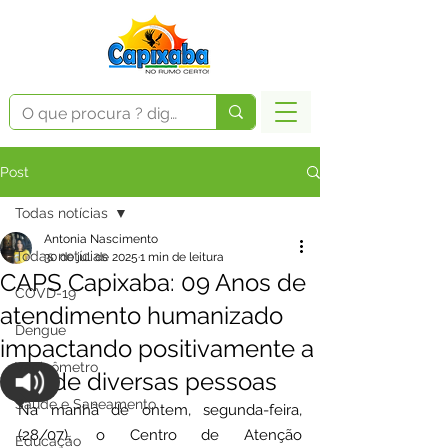
Post
Todas notícias
Antonia Nascimento
Todas notícias
30 de jul. de 2025
1 min de leitura
CAPS Capixaba: 09 Anos de
COVD-19
atendimento humanizado
Dengue
impactando positivamente a
Vacinômetro
vida de diversas pessoas
Saúde e Saneamento
Na manhã de ontem, segunda-feira, 
(28/07), o Centro de Atenção 
Educação