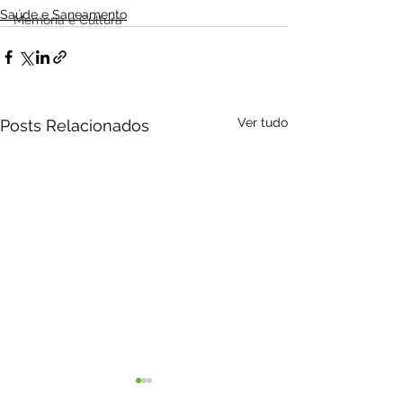
Saúde e Saneamento
Memória e Cultura
Ver tudo
Posts Relacionados