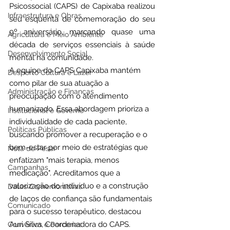
Psicossocial (CAPS) de Capixaba realizou 
Infraestrutura e Obras
seu esquenta de comemoração do seu 
9º aniversário, marcando quase uma 
Agricultura e Meio Ambiente
década de serviços essenciais à saúde 
Desenvolvimento Social
mental na comunidade. 
A equipe do CAPS Capixaba mantém 
Desporto Cultura e Lazer
como pilar de sua atuação a 
Administração e Finanças
preocupação com o atendimento 
humanizado. Essa abordagem prioriza a 
Institucional e Governo
individualidade de cada paciente, 
Políticas Públicas
buscando promover a recuperação e o 
bem-estar por meio de estratégias que 
Nota de Pesar
enfatizam "mais terapia, menos 
Campanhas
medicação". Acreditamos que a 
valorização do indivíduo e a construção 
Datas Comemorativas
de laços de confiança são fundamentais 
Comunicado
para o sucesso terapêutico, destacou 
Auri Silva, Coordenadora do CAPS.
Convênios e Parcerias