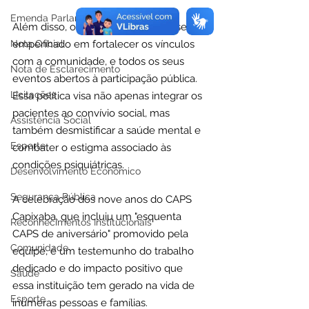
Emenda Parlamentar
Além disso, o CAPS Capixaba tem se 
Nota Oficial
empenhado em fortalecer os vínculos 
com a comunidade, e todos os seus 
Nota de Esclarecimento
eventos abertos à participação pública. 
Licitações
Essa política visa não apenas integrar os 
pacientes ao convívio social, mas 
Assistência Social
também desmistificar a saúde mental e 
Esporte
combater o estigma associado às 
condições psiquiátricas.
Desenvolvimento Econômico
Segurança Pública
A celebração dos nove anos do CAPS 
Capixaba, que incluiu um "esquenta 
Reconhecimentos Institucionais
CAPS de aniversário" promovido pela 
Comunidade
equipe, é um testemunho do trabalho 
dedicado e do impacto positivo que 
Saúde
essa instituição tem gerado na vida de 
Esporte
inúmeras pessoas e famílias.