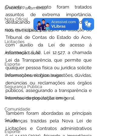
Durante o evento foram tratados 
Emenda Parlamentar
assuntos de extrema importância, 
Nota Oficial
destacando a atuação das Ouvidorias 
nos municípios, por meio da atuação do 
Nota de Esclarecimento
Tribunal de Contas do Estado do Acre, 
Licitações
com auxílio da Lei de acesso à 
informação (LAI), Lei 12.527, a chamada 
Assistência Social
Lei da Transparência, que permite que 
Esporte
qualquer pessoa física ou jurídica solicite 
informações, elogios, sugestões, dúvidas, 
Desenvolvimento Econômico
denúncias ou reclamações aos órgãos 
Segurança Pública
públicos, assegurando a transparência e 
Reconhecimentos Institucionais
interesse da população em geral.
Comunidade
Também foram abordadas as principais 
Saúde
mudanças trazidas pela Nova Lei de 
Licitações e Contratos administrativos 
Esporte