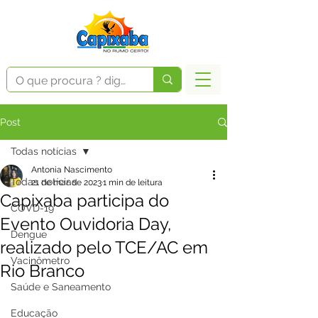
Post
Todas notícias
Antonia Nascimento
Todas notícias
21 de mar. de 2023
1 min de leitura
Capixaba participa do
COVD-19
Evento Ouvidoria Day,
Dengue
realizado pelo TCE/AC em
Vacinômetro
Rio Branco
Saúde e Saneamento
Educação