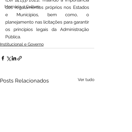
(Lei 14.133/2021), frisando a importância 
Memória e Cultura
dos regulamentos próprios nos Estados 
e Municípios, bem como, o 
planejamento nas licitações para garantir 
os princípios legais da Administração 
Pública.
Institucional e Governo
Ver tudo
Posts Relacionados