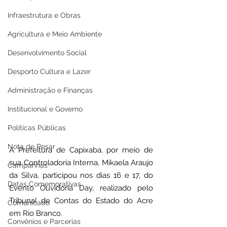
Infraestrutura e Obras
Agricultura e Meio Ambiente
Desenvolvimento Social
Desporto Cultura e Lazer
Administração e Finanças
Institucional e Governo
Políticas Públicas
Nota de Pesar
A Prefeitura de Capixaba, por meio de 
sua Controladoria Interna, Mikaela Araujo 
Campanhas
da Silva, participou nos dias 16 e 17, do 
Datas Comemorativas
Evento Ouvidoria Day, realizado pelo 
Tribunal de Contas do Estado do Acre 
Comunicado
em Rio Branco.
Convênios e Parcerias