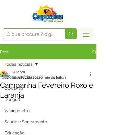
Post
Todas notícias
Ascom
Todas notícias
2 de fev. de 2022
0 min de leitura
Campanha Fevereiro Roxo e
COVD-19
Laranja
Dengue
Vacinômetro
Saúde e Saneamento
Educação