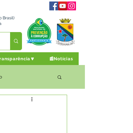
 Brasil)
a
ransparência🔽
📰Notícias
o
rto Cultura e Lazer
Campanhas