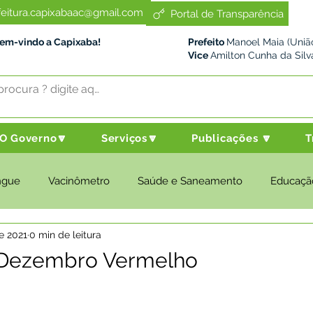
feitura.capixabaac@gmail.com
Portal de Transparência
Bem-vindo a Capixaba!
Prefeito
Manoel Maia (União
Vice
Amilton Cunha da Silv
O Governo🔽
Serviços🔽
Publicações 🔽
T
ngue
Vacinômetro
Saúde e Saneamento
Educaçã
e 2021
0 min de leitura
cultura e Meio Ambiente
Desenvolvimento Social
Despo
Dezembro Vermelho
nstitucional e Governo
Políticas Públicas
Nota de Pesar