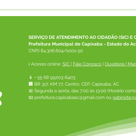
SECRETARIA MUNICIPAL DE
CAPS
SAÚDE REALIZA 8ª
Luta
CONFERÊNCIA MUNICIPAL
lanç
DE SAÚDE COM O TEMA
"Voz
"SAÚDE, DEMOCRACIA,
SERVIÇO DE ATENDIMENTO AO CIDADÃO (SIC) E 
SOBERANIA E SUS: CUIDAR
Prefeitura Municipal de Capixaba - Estado do Ac
DO POVO É CUIDAR DO
CNPJ 84.306.604/0001-50
BRASIL", EM CAPIXABA
ℹ️ Acesso online: 
SIC 
| 
Fale Conosco
 | 
Ouvidoria
|
Map
📱 + 55 68 99203-6403
🏢 BR 317, KM 77, Centro, CEP, Capixaba, AC
📅 Segunda a sexta, das 7:00 às 13:00 (Horário corri
📧 
prefeitura.capixabaac@gmail.com
 ou
gabinete@c