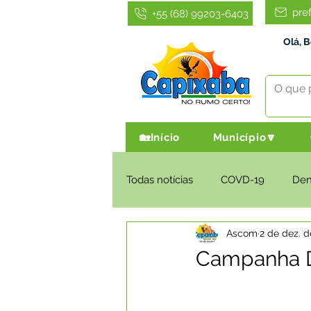
pre
+55 (68) 99203-6403
Olá, 
🏡Início
Município🔽
Todas notícias
COVD-19
De
Ascom
2 de dez. d
Infraestrutura e Obras
Agri
Campanha 
Administração e Finanças
I