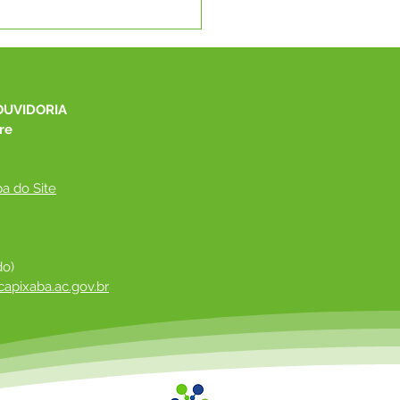
 I promove evento da
 Antimanicomial e
a jornal comunitário
es da Saúde Mental"
OUVIDORIA
re
a do Site
do)
apixaba.ac.gov.br
 ​