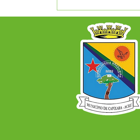
Agosto Lilás e Agosto
Dourado: Um Mês de
Cuidado, Proteção e
Conscientização