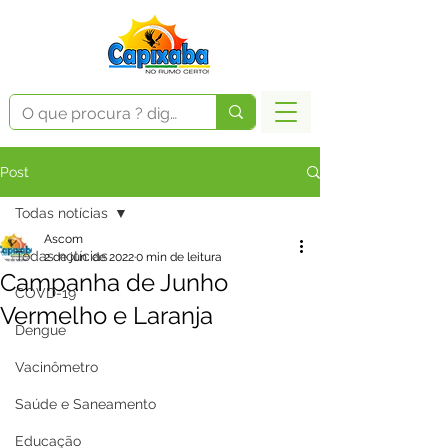
Post
Todas notícias
Ascom
Todas notícias
2 de jun. de 2022
0 min de leitura
Campanha de Junho
COVD-19
Vermelho e Laranja
Dengue
Vacinômetro
Saúde e Saneamento
Educação