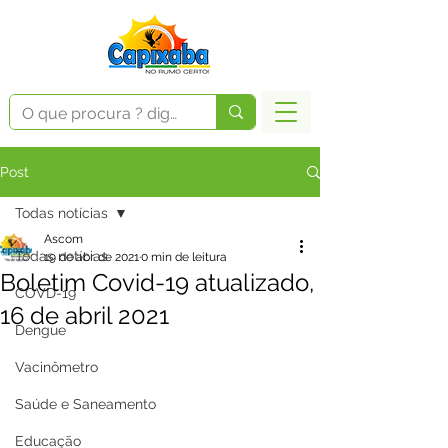
Post
Todas notícias
Ascom
Todas notícias
19 de abr. de 2021
0 min de leitura
Boletim Covid-19 atualizado,
COVD-19
16 de abril 2021
Dengue
Vacinômetro
Saúde e Saneamento
Educação