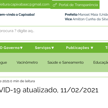
feitura.capixabaac@gmail.com
Portal de Transparência
Bem-vindo a Capixaba!
Prefeito
Manoel Maia (União
Vice
Amilton Cunha da Silv
O Governo🔽
Serviços🔽
Publicações 🔽
T
ngue
Vacinômetro
Saúde e Saneamento
Educaçã
de 2021
0 min de leitura
cultura e Meio Ambiente
Desenvolvimento Social
Despo
ID-19 atualizado, 11/02/2021
nstitucional e Governo
Políticas Públicas
Nota de Pesar