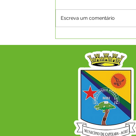
Escreva um comentário
A Revolução Acreana: Do
Ouro Branco à Incorporação
Nacional