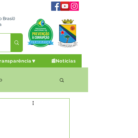
 Brasil)
a
ransparência🔽
📰Notícias
o
rto Cultura e Lazer
Campanhas