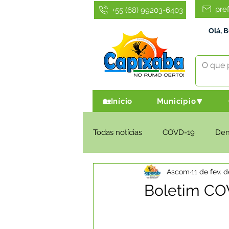
pre
+55 (68) 99203-6403
Olá, 
🏡Início
Município🔽
Todas notícias
COVD-19
De
Ascom
11 de fev. 
Infraestrutura e Obras
Agri
Boletim COV
Administração e Finanças
I