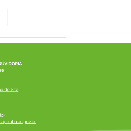
to Lilás e Agosto
rado: Um Mês de
ado, Proteção e
cientização
OUVIDORIA
re
a do Site
do)
apixaba.ac.gov.br
 ​