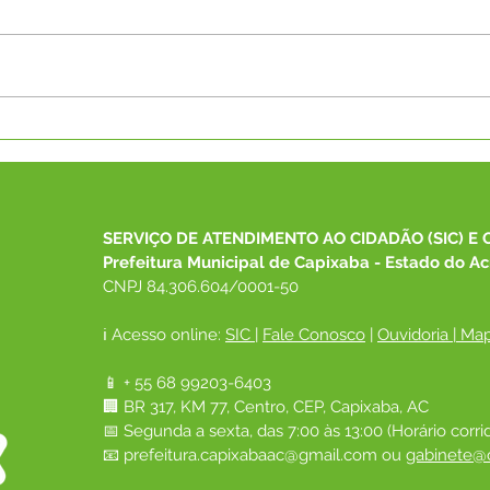
Saúde Mais Perto de Você:
Agos
Prefeitura de Capixaba
Dou
Realiza Grande Ação de
Cuid
Atendimento Especializado
Cons
no PA Alcoobrás
SERVIÇO DE ATENDIMENTO AO CIDADÃO (SIC) E 
Prefeitura Municipal de Capixaba - Estado do Ac
CNPJ 84.306.604/0001-50
ℹ️ Acesso online: 
SIC 
| 
Fale Conosco
 | 
Ouvidoria
|
Map
📱 + 55 68 99203-6403
🏢 BR 317, KM 77, Centro, CEP, Capixaba, AC
📅 Segunda a sexta, das 7:00 às 13:00 (Horário corri
📧 
prefeitura.capixabaac@gmail.com
 ou
gabinete@c