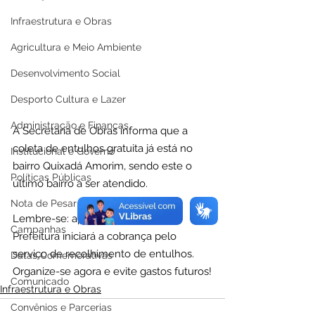
Infraestrutura e Obras
Agricultura e Meio Ambiente
Desenvolvimento Social
Desporto Cultura e Lazer
Administração e Finanças
A Secretaria de Obras informa que a 
coleta de entulhos gratuita já está no 
Institucional e Governo
bairro Quixadá Amorim, sendo este o 
Políticas Públicas
último bairro a ser atendido.
Nota de Pesar
Lembre-se: após esta coleta, a 
Campanhas
Prefeitura iniciará a cobrança pelo 
serviço de recolhimento de entulhos. 
Datas Comemorativas
Organize-se agora e evite gastos futuros!
Comunicado
Infraestrutura e Obras
Convênios e Parcerias