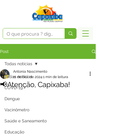
Post
Todas notícias
Antonia Nascimento
Todas notícias
11 de dez. de 2024
1 min de leitura
📢Atenção, Capixaba!
COVD-19
Dengue
Vacinômetro
Saúde e Saneamento
Educação