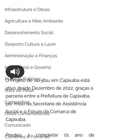
Infraestrutura e Obras
Agricultura e Meio Ambiente
Desenvolvimento Social
Desporto Cultura e Lazer
Administração e Finanças
Institucional e Governo
Políticas Públicas
O Projeto de Jiu-jitsu em Capixaba está 
ativo desde Dezembro de 2022, graças à 
Nota de Pesar
parceria entre a Prefeitura de Capixaba, 
Campanhas
por meio da Secretaria de Assistência 
Social e o Fórum da Comarca de 
Datas Comemorativas
Capixaba.
Comunicado
Prestes a completar 01 ano de 
Convênios e Parcerias