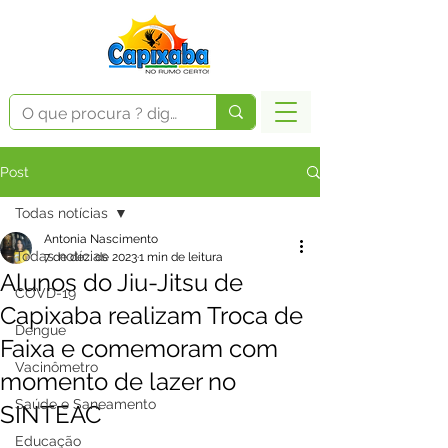
Post
Todas notícias
Antonia Nascimento
Todas notícias
7 de dez. de 2023
1 min de leitura
Alunos do Jiu-Jitsu de
COVD-19
Capixaba realizam Troca de
Dengue
Faixa e comemoram com
Vacinômetro
momento de lazer no
Saúde e Saneamento
SINTEAC
Educação