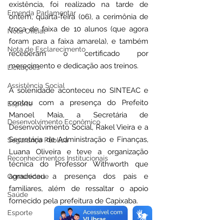
existência, foi realizado na tarde de 
Emenda Parlamentar
ontem, quarta-feira (06), a cerimônia de 
troca de faixa de 10 alunos (que agora 
Nota Oficial
foram para a faixa amarela), e também 
Nota de Esclarecimento
receberam o certificado por 
merecimento e dedicação aos treinos.
Licitações
Assistência Social
A solenidade aconteceu no SINTEAC e 
contou com a presença do Prefeito 
Esporte
Manoel Maia, a Secretária de 
Desenvolvimento Econômico
Desenvolvimento Social, Rakel Vieira e a 
Secretária de Administração e Finanças, 
Segurança Pública
Luana Oliveira e teve a organização 
Reconhecimentos Institucionais
técnica do Professor Withworth que 
agradeceu a presença dos pais e 
Comunidade
familiares, além de ressaltar o apoio 
Saúde
fornecido pela prefeitura de Capixaba.
Esporte