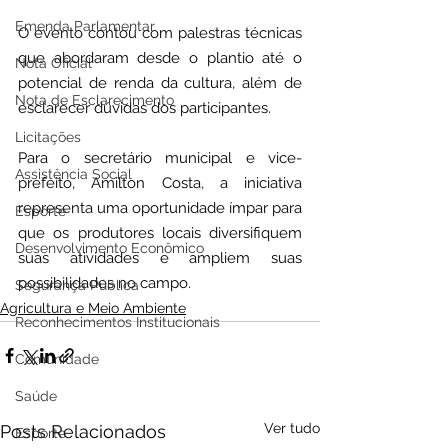
Emenda Parlamentar
O evento contou com palestras técnicas 
que abordaram desde o plantio até o 
Nota Oficial
potencial de renda da cultura, além de 
Nota de Esclarecimento
esclarecer dúvidas dos participantes. 
Licitações
Para o secretário municipal e vice-
Assistência Social
prefeito, Amilton Costa, a iniciativa 
representa uma oportunidade ímpar para 
Esporte
que os produtores locais diversifiquem 
Desenvolvimento Econômico
suas atividades e ampliem suas 
possibilidades no campo.
Segurança Pública
Agricultura e Meio Ambiente
Reconhecimentos Institucionais
Comunidade
Saúde
Ver tudo
Posts Relacionados
Esporte