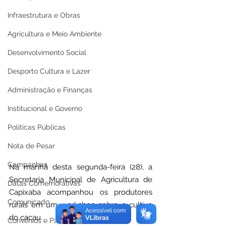
Infraestrutura e Obras
Agricultura e Meio Ambiente
Desenvolvimento Social
Desporto Cultura e Lazer
Administração e Finanças
Institucional e Governo
Políticas Públicas
Nota de Pesar
Campanhas
Na manhã desta segunda-feira (28), a 
Secretaria Municipal de Agricultura de 
Datas Comemorativas
Capixaba acompanhou os produtores 
Comunicado
rurais em um workshop sobre o cultivo 
do cacau.
Convênios e Parcerias