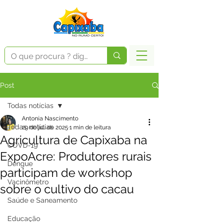
Post
Todas notícias
Antonia Nascimento
Todas notícias
29 de jul. de 2025
1 min de leitura
Agricultura de Capixaba na
COVD-19
ExpoAcre: Produtores rurais
Dengue
participam de workshop
Vacinômetro
sobre o cultivo do cacau
Saúde e Saneamento
Educação