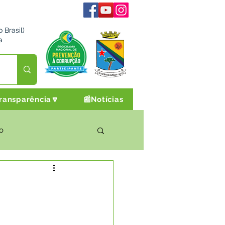
 Brasil)
a
ransparência🔽
📰Notícias
o
rto Cultura e Lazer
Campanhas