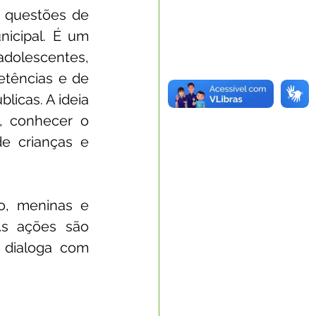
 questões de 
icipal. É um 
dolescentes, 
tências e de 
licas. A ideia 
, conhecer o 
e crianças e 
o, meninas e 
s ações são 
dialoga com 