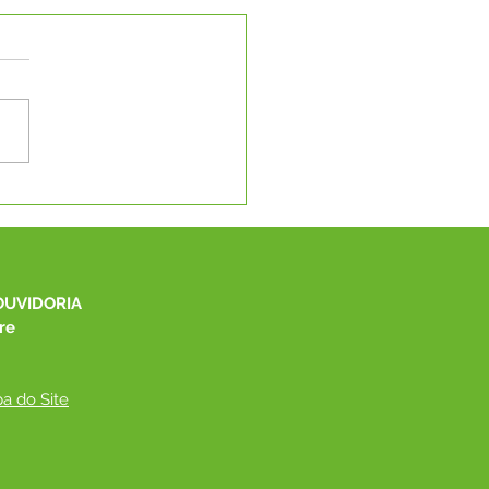
eitura de Capixaba
be novos
pamentos para
elho Tutelar e CMDCA
OUVIDORIA
re
a do Site