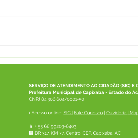
SECRETÁRIA DE
Pref
DESENVOLVIMENTO
rece
SOCIAL DE CAPIXABA
equi
PARTICIPA DO 26º
Cons
CONGEMAS E REPRESENTA
SERVIÇO DE ATENDIMENTO AO CIDADÃO (SIC) E 
O MUNICÍPIO EM
Prefeitura Municipal de Capixaba - Estado do Ac
ENCONTRO NACIONAL
CNPJ 84.306.604/0001-50
ℹ️ Acesso online: 
SIC 
| 
Fale Conosco
 | 
Ouvidoria
|
Map
📱 + 55 68 99203-6403
🏢 BR 317, KM 77, Centro, CEP, Capixaba, AC