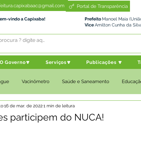
feitura.capixabaac@gmail.com
Portal de Transparência
Bem-vindo a Capixaba!
Prefeito
Manoel Maia (União
Vice
Amilton Cunha da Silv
O Governo🔽
Serviços🔽
Publicações 🔽
T
ngue
Vacinômetro
Saúde e Saneamento
Educaçã
to
16 de mar. de 2022
1 min de leitura
cultura e Meio Ambiente
Desenvolvimento Social
Despo
es participem do NUCA!
nstitucional e Governo
Políticas Públicas
Nota de Pesar