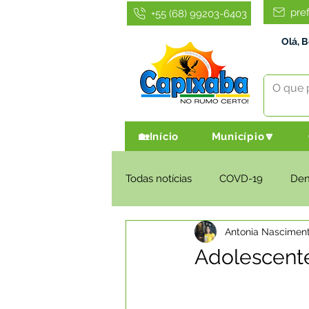
pre
+55 (68) 99203-6403
Olá, 
🏡Início
Município🔽
Todas notícias
COVD-19
De
Antonia Nascimen
Infraestrutura e Obras
Agri
Adolescent
Administração e Finanças
I